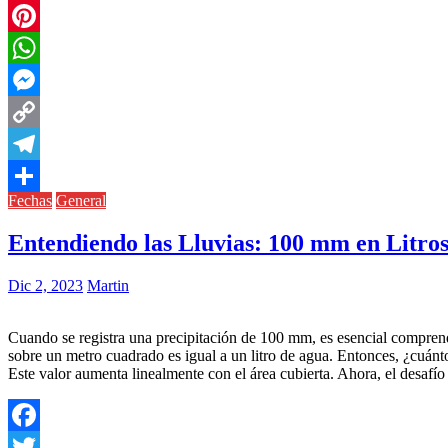
Twitter
Pinterest
WhatsApp
Messenger
Copy
Link
Telegram
Fechas
General
Compartir
Entendiendo las Lluvias: 100 mm en Litros
Dic 2, 2023
Martin
Cuando se registra una precipitación de 100 mm, es esencial comprender
sobre un metro cuadrado es igual a un litro de agua. Entonces, ¿cuánt
Este valor aumenta linealmente con el área cubierta. Ahora, el desafí
Facebook