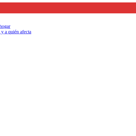
 hogar
y a quién afecta