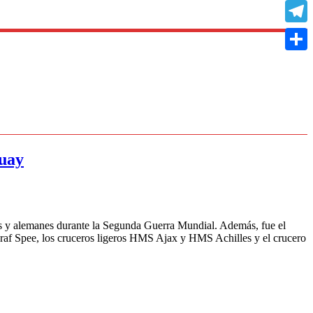
Copy
Link
Teleg
Compa
guay
y alemanes durante la Segunda Guerra Mundial. Además, fue el
l Graf Spee, los cruceros ligeros HMS Ajax y HMS Achilles y el crucero