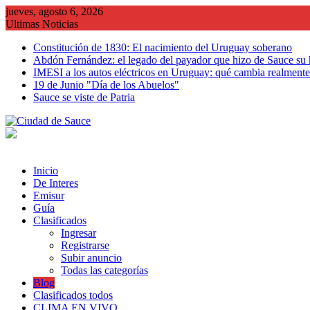
Saltar
jueves, agosto 6, 2026
al
Ultimas Noticias
contenido
Constitución de 1830: El nacimiento del Uruguay soberano
Abdón Fernández: el legado del payador que hizo de Sauce su
IMESI a los autos eléctricos en Uruguay: qué cambia realmente 
19 de Junio "Día de los Abuelos"
Sauce se viste de Patria
Inicio
De Interes
Emisur
Guía
Clasificados
Ingresar
Registrarse
Subir anuncio
Todas las categorías
Blog
Clasificados todos
CLIMA EN VIVO