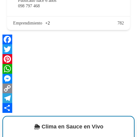
Publicado hace 6 años
098 797 468
Emprendimiento
+2
782
Facebook
Twitter
Pinterest
WhatsApp
Messenger
Copy
Link
Telegram
Compartir
🌦️ Clima en Sauce en Vivo