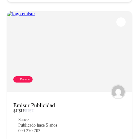
Popular
Emisur Publicidad
$U
$U
$U
$U
Sauce
Publicado hace 5 años
099 270 703