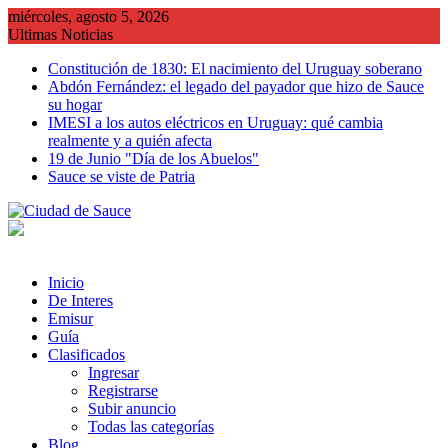
Saltar
miércoles, agosto 5, 2026
al
Ultimas Noticias
contenido
Constitución de 1830: El nacimiento del Uruguay soberano
Abdón Fernández: el legado del payador que hizo de Sauce
su hogar
IMESI a los autos eléctricos en Uruguay: qué cambia
realmente y a quién afecta
19 de Junio "Día de los Abuelos"
Sauce se viste de Patria
Inicio
De Interes
Emisur
Guía
Clasificados
Ingresar
Registrarse
Subir anuncio
Todas las categorías
Blog