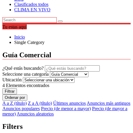
Clasificados todos
CLIMA EN VIVO
Tu estas aquí
Inicio
Single Category
Guía Comercial
¿Qué estás buscando?
Seleccione una categoría
Ubicación
4
Elementos encontrados
Filtrar
Ordenar por
A a Z (título)
Z a A (título)
Últimos anuncios
Anuncios más antiguos
Anuncios populares
Precio (de menor a mayor)
Precio (de mayor a
menor)
Anuncios aleatorios
Filters