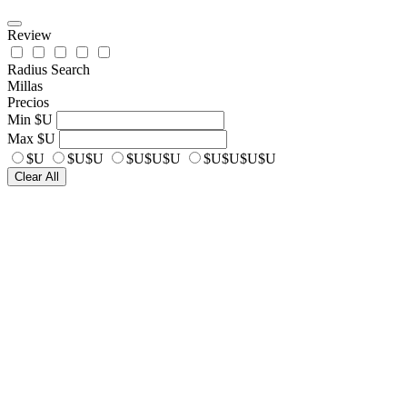
Review
Radius Search
Millas
Precios
Min
$U
Max
$U
$U
$U$U
$U$U$U
$U$U$U$U
Clear All