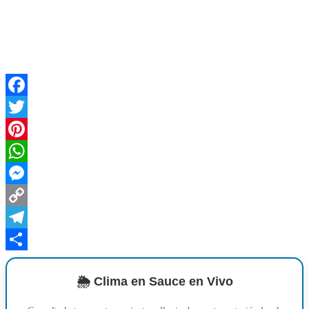
Facebook
Twitter
Pinterest
WhatsApp
Messenger
Copy
Link
Telegram
Compartir
🌦️ Clima en Sauce en Vivo