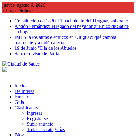
Saltar
jueves, agosto 6, 2026
al
Ultimas Noticias
contenido
Constitución de 1830: El nacimiento del Uruguay soberano
Abdón Fernández: el legado del payador que hizo de Sauce
su hogar
IMESI a los autos eléctricos en Uruguay: qué cambia
realmente y a quién afecta
19 de Junio "Día de los Abuelos"
Sauce se viste de Patria
Inicio
De Interes
Emisur
Guía
Clasificados
Ingresar
Registrarse
Subir anuncio
Todas las categorías
Blog