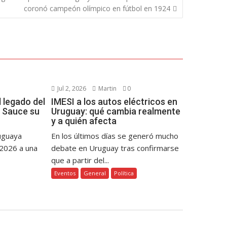
coronó campeón olímpico en fútbol en 1924
Jul 2, 2026
Martin
0
 legado del
IMESI a los autos eléctricos en
 Sauce su
Uruguay: qué cambia realmente
y a quién afecta
ruguaya
En los últimos días se generó mucho
 2026 a una
debate en Uruguay tras confirmarse
que a partir del...
Eventos
General
Política