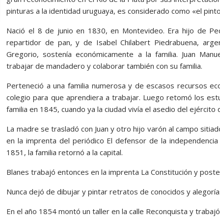
pinturas a la identidad uruguaya, es considerado como «el pintor
Nació el 8 de junio en 1830, en Montevideo. Era hijo de P
repartidor de pan, y de Isabel Chilabert Piedrabuena, arge
Gregorio, sostenía económicamente a la familia. Juan Manu
trabajar de mandadero y colaborar también con su familia.
Perteneció a una familia numerosa y de escasos recursos eco
colegio para que aprendiera a trabajar. Luego retomó los estu
familia en 1845, cuando ya la ciudad vivía el asedio del ejército
La madre se trasladó con Juan y otro hijo varón al campo sitiad
en la imprenta del periódico El defensor de la independenci
1851, la familia retornó a la capital.
Blanes trabajó entonces en la imprenta La Constitución y poster
Nunca dejó de dibujar y pintar retratos de conocidos y alegorí
En el año 1854 montó un taller en la calle Reconquista y trabajó 