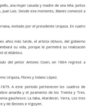
pello, una mujer casada y madre de una niña. Juntos
jo, Juan Luis. Desde ese momento, Blanes comenzó a
riana, invitado por el presidente Urquiza. En cuatro
es años más tarde, el artista obtuvo, del gobierno
mbiará su vida, porque le permitirá su realización
ó el Atlántico.
ípulo del pintor Antonio Ciseri, en 1864 regresó a
como Urquiza, Flores y Solano López.
-1879. A este período pertenecen los cuadros de
iebre amarilla y el Juramento de los Treinta y Tres.
tema gauchesco: La taba, Atardecer, Yerra, Los tres
re y de Besnes e Irigoyen.