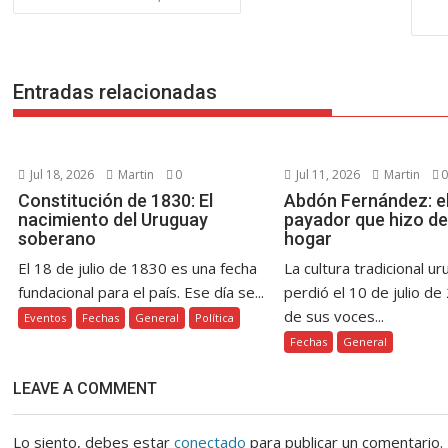
o
st
A
n
Li
a
ar
de
o
p
g
n
m
ti
entradas
k
p
er
k
r
Entradas relacionadas
Jul 18, 2026
Martin
0
Jul 11, 2026
Martin
0
Constitución de 1830: El
Abdón Fernández: el
nacimiento del Uruguay
payador que hizo de
soberano
hogar
El 18 de julio de 1830 es una fecha
La cultura tradicional u
fundacional para el país. Ese día se...
perdió el 10 de julio de
de sus voces...
Eventos
Fechas
General
Política
Fechas
General
LEAVE A COMMENT
Lo siento, debes estar
conectado
para publicar un comentario.