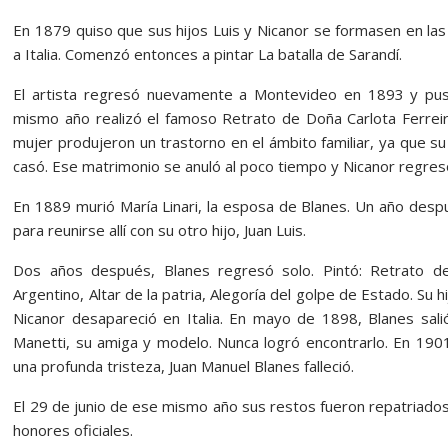
En 1879 quiso que sus hijos Luis y Nicanor se formasen en las
a Italia. Comenzó entonces a pintar La batalla de Sarandí.
El artista regresó nuevamente a Montevideo en 1893 y puso
mismo año realizó el famoso Retrato de Doña Carlota Ferreir
mujer produjeron un trastorno en el ámbito familiar, ya que su 
casó. Ese matrimonio se anuló al poco tiempo y Nicanor regre
En 1889 murió María Linari, la esposa de Blanes. Un año despué
para reunirse allí con su otro hijo, Juan Luis.
Dos años después, Blanes regresó solo. Pintó: Retrato de
Argentino, Altar de la patria, Alegoría del golpe de Estado. Su h
Nicanor desapareció en Italia. En mayo de 1898, Blanes sa
Manetti, su amiga y modelo. Nunca logró encontrarlo. En 1901,
una profunda tristeza, Juan Manuel Blanes falleció.
El 29 de junio de ese mismo año sus restos fueron repatriados, 
honores oficiales.