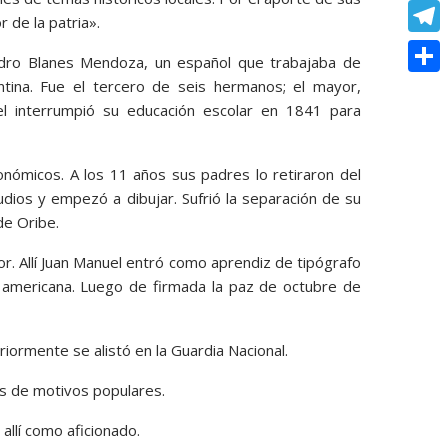
o
e
e
C
e
 de la patria».
t
k
s
r
o
r
T
s
edro Blanes Mendoza, un español que trabajaba de
s
p
e
e
ntina. Fue el tercero de seis hermanos; el mayor,
A
C
e
y
el interrumpió su educación escolar en 1841 para
s
l
p
o
n
L
t
e
p
m
g
i
nómicos. A los 11 años sus padres lo retiraron del
g
p
e
dios y empezó a dibujar. Sufrió la separación de su
n
r
a
 de Oribe.
r
k
a
r
or. Allí Juan Manuel entró como aprendiz de tipógrafo
m
t
a americana. Luego de firmada la paz de octubre de
i
r
iormente se alistó en la Guardia Nacional.
as de motivos populares.
allí como aficionado.