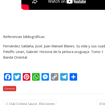
Referencias bibliográficas:
Fernández Saldaña, José: Juan Manuel Blanes. Su vida y sus cu
Peluffo Linari, Gabriel: Historia de la pintura uruguaya. Tomo 1
Banda Oriental.
F
T
Pi
W
M
C
T
C
ac
w
nt
h
e
o
el
o
General
e
itt
er
at
ss
p
e
m
b
er
e
s
e
y
gr
p
Navegación
Club Ciclista Sauce, Elecciones
El 