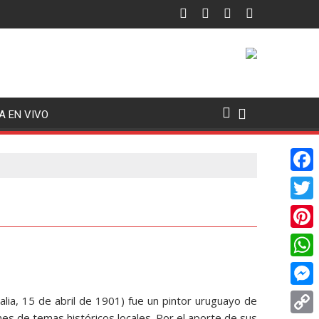
A EN VIVO
F
a
T
c
w
P
e
i
i
W
b
t
n
h
o
M
alia, 15 de abril de 1901) fue un pintor uruguayo de
t
t
a
nes de temas históricos locales. Por el aporte de sus