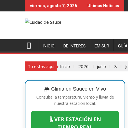
Saltar
viernes, agosto 7, 2026
Ultimas Noticias
al
contenido
INICIO
DE INTERES
EMISUR
GUÍA
Tu estas aquí
Inicio
2026
junio
8
J
🌦️ Clima en Sauce en Vivo
Consulta la temperatura, viento y lluvia de
nuestra estación local.
🌡️ VER ESTACIÓN EN
TIEMPO REAL