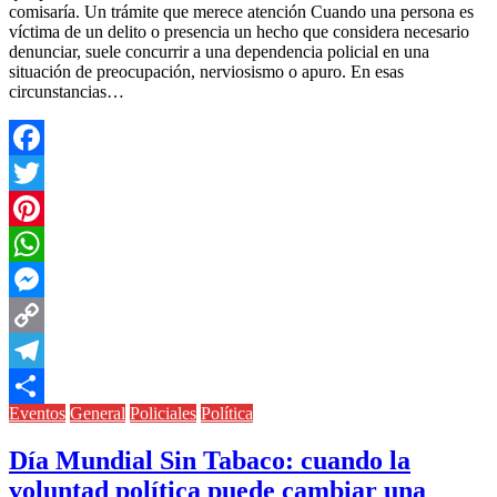
comisaría. Un trámite que merece atención Cuando una persona es
víctima de un delito o presencia un hecho que considera necesario
denunciar, suele concurrir a una dependencia policial en una
situación de preocupación, nerviosismo o apuro. En esas
circunstancias…
Facebook
Twitter
Pinterest
WhatsApp
Messenger
Copy
Link
Telegram
Eventos
General
Policiales
Política
Compartir
Día Mundial Sin Tabaco: cuando la
voluntad política puede cambiar una