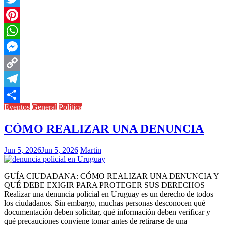
Twitter
Pinterest
WhatsApp
Messenger
Copy
Link
Telegram
Eventos
General
Política
Compartir
CÓMO REALIZAR UNA DENUNCIA
Jun 5, 2026
Jun 5, 2026
Martin
GUÍA CIUDADANA: CÓMO REALIZAR UNA DENUNCIA Y
QUÉ DEBE EXIGIR PARA PROTEGER SUS DERECHOS
Realizar una denuncia policial en Uruguay es un derecho de todos
los ciudadanos. Sin embargo, muchas personas desconocen qué
documentación deben solicitar, qué información deben verificar y
qué precauciones conviene tomar antes de retirarse de una