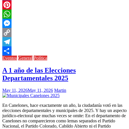
Twitter
Pinterest
WhatsApp
Messenger
Copy
Link
Telegram
Eventos
General
Política
Compartir
A 1 año de las Elecciones
Departamentales 2025
May 11, 2026
May 11, 2026
Martin
En Canelones, hace exactamente un año, la ciudadanía votó en las
elecciones departamentales y municipales de 2025. Y hay un aspecto
jurídico-electoral que muchas veces se omite: En el departamento de
Canelones no comparecieron como lemas separados el Partido
Nacional, el Partido Colorado, Cabildo Abierto ni el Partido