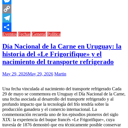
Messenger
Copy
Link
Telegram
Eventos
Fechas
General
Política
Compartir
Día Nacional de la Carne en Uruguay: la
historia del «Le Frigorifique» y el
nacimiento del transporte refrigerado
May 29, 2026
May 29, 2026
Martin
Una fecha vinculada al nacimiento del transporte refrigerado Cada
29 de mayo se conmemora en Uruguay el Día Nacional de la Carne,
una fecha asociada al desarrollo del transporte refrigerado y al
profundo impacto que la tecnología del frío tendría sobre la
producción ganadera y el comercio internacional. La
conmemoración recuerda uno de los episodios pioneros del siglo
XIX: la experiencia del buque francés «Le Frigorifique», cuya
travesía de 1876 demostró que era técnicamente posible conservar