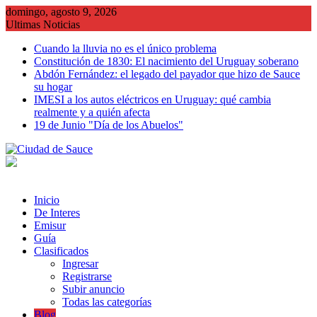
Saltar
domingo, agosto 9, 2026
al
Ultimas Noticias
contenido
Cuando la lluvia no es el único problema
Constitución de 1830: El nacimiento del Uruguay soberano
Abdón Fernández: el legado del payador que hizo de Sauce
su hogar
IMESI a los autos eléctricos en Uruguay: qué cambia
realmente y a quién afecta
19 de Junio "Día de los Abuelos"
Inicio
De Interes
Emisur
Guía
Clasificados
Ingresar
Registrarse
Subir anuncio
Todas las categorías
Blog