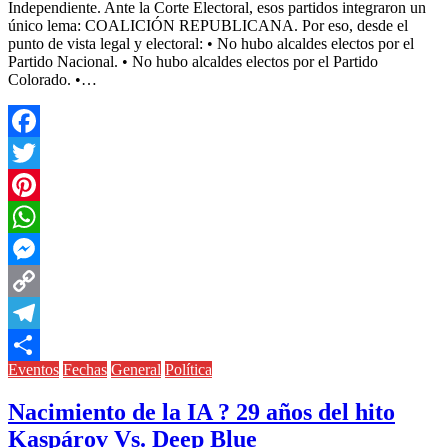
Independiente. Ante la Corte Electoral, esos partidos integraron un
único lema: COALICIÓN REPUBLICANA. Por eso, desde el
punto de vista legal y electoral: • No hubo alcaldes electos por el
Partido Nacional. • No hubo alcaldes electos por el Partido
Colorado. •…
Facebook
Twitter
Pinterest
WhatsApp
Messenger
Copy
Link
Telegram
Eventos
Fechas
General
Política
Compartir
Nacimiento de la IA ? 29 años del hito
Kaspárov Vs. Deep Blue