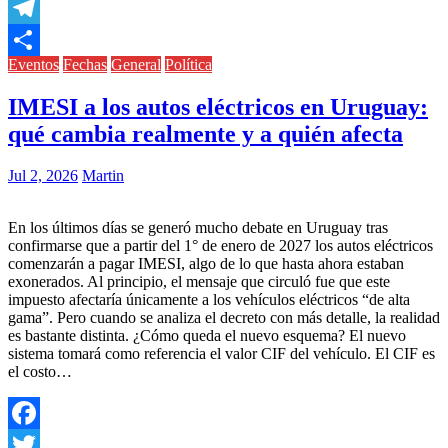
Copy
Link
Telegram
Eventos
Fechas
General
Política
Compartir
IMESI a los autos eléctricos en Uruguay:
qué cambia realmente y a quién afecta
Jul 2, 2026
Martin
En los últimos días se generó mucho debate en Uruguay tras
confirmarse que a partir del 1° de enero de 2027 los autos eléctricos
comenzarán a pagar IMESI, algo de lo que hasta ahora estaban
exonerados. Al principio, el mensaje que circuló fue que este
impuesto afectaría únicamente a los vehículos eléctricos “de alta
gama”. Pero cuando se analiza el decreto con más detalle, la realidad
es bastante distinta. ¿Cómo queda el nuevo esquema? El nuevo
sistema tomará como referencia el valor CIF del vehículo. El CIF es
el costo…
Facebook