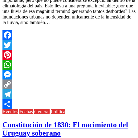
importante, pero que no puede considerarse excepcional dentro de la
climatología del país. Esto lleva a una pregunta inevitable: ¿por qué
una lluvia de esa magnitud terminó generando tantos desbordes? Las
inundaciones urbanas no dependen únicamente de la intensidad de
la lluvia, sino también…
Facebook
Twitter
Pinterest
WhatsApp
Messenger
Copy
Link
Telegram
Eventos
Fechas
General
Política
Compartir
Constitución de 1830: El nacimiento del
Uruguay soberano