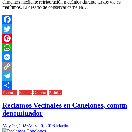
alimentos mediante refrigeración mecánica durante largos viajes
marítimos. El desafío de conservar carne en…
Facebook
Twitter
Pinterest
WhatsApp
Messenger
Copy
Link
Telegram
Eventos
Fechas
General
Política
Compartir
Reclamos Vecinales en Canelones, común
denominador
May 20, 2026
May 20, 2026
Martin