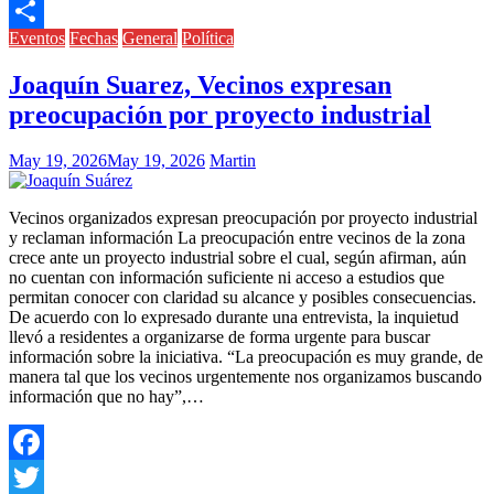
Link
Telegram
Eventos
Fechas
General
Política
Compartir
Joaquín Suarez, Vecinos expresan
preocupación por proyecto industrial
May 19, 2026
May 19, 2026
Martin
Vecinos organizados expresan preocupación por proyecto industrial
y reclaman información La preocupación entre vecinos de la zona
crece ante un proyecto industrial sobre el cual, según afirman, aún
no cuentan con información suficiente ni acceso a estudios que
permitan conocer con claridad su alcance y posibles consecuencias.
De acuerdo con lo expresado durante una entrevista, la inquietud
llevó a residentes a organizarse de forma urgente para buscar
información sobre la iniciativa. “La preocupación es muy grande, de
manera tal que los vecinos urgentemente nos organizamos buscando
información que no hay”,…
Facebook