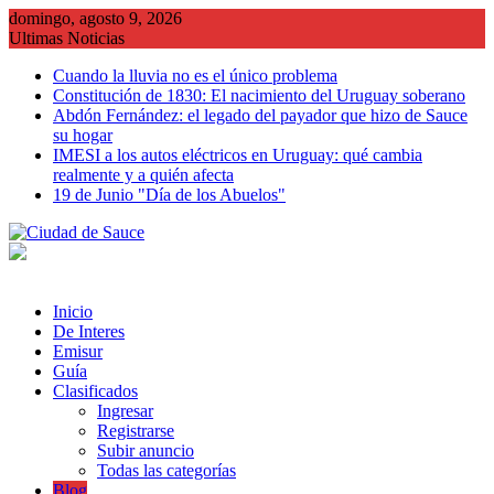
Saltar
domingo, agosto 9, 2026
al
Ultimas Noticias
contenido
Cuando la lluvia no es el único problema
Constitución de 1830: El nacimiento del Uruguay soberano
Abdón Fernández: el legado del payador que hizo de Sauce
su hogar
IMESI a los autos eléctricos en Uruguay: qué cambia
realmente y a quién afecta
19 de Junio "Día de los Abuelos"
Inicio
De Interes
Emisur
Guía
Clasificados
Ingresar
Registrarse
Subir anuncio
Todas las categorías
Blog