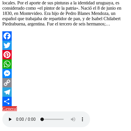
locales. Por el aporte de sus pinturas a la identidad uruguaya, es
considerado como «el pintor de la patria». Nació el 8 de junio en
1830, en Montevideo. Era hijo de Pedro Blanes Mendoza, un
español que trabajaba de repartidor de pan, y de Isabel Chilabert
Piedrabuena, argentina. Fue el tercero de seis hermanos;…
Facebook
Twitter
Pinterest
WhatsApp
Messenger
Copy
Link
Telegram
General
Compartir