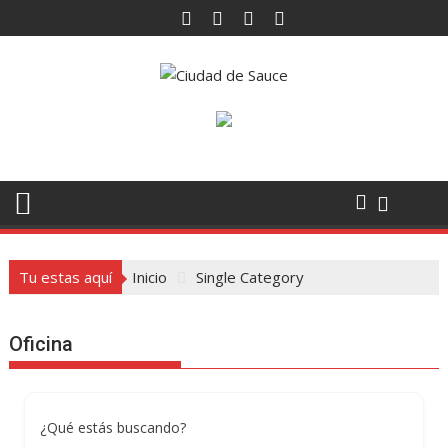
Saltar
al
contenido
Tu estas aquí
Inicio
Single Category
Oficina
¿Qué estás buscando?