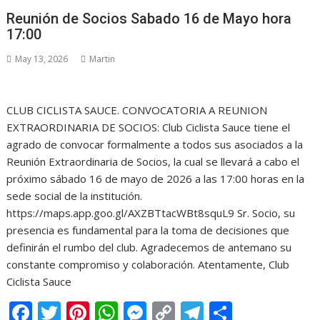
Reunión de Socios Sabado 16 de Mayo hora
17:00
May 13, 2026
Martin
CLUB CICLISTA SAUCE. CONVOCATORIA A REUNION
EXTRAORDINARIA DE SOCIOS: Club Ciclista Sauce tiene el
agrado de convocar formalmente a todos sus asociados a la
Reunión Extraordinaria de Socios, la cual se llevará a cabo el
próximo sábado 16 de mayo de 2026 a las 17:00 horas en la
sede social de la institución.
https://maps.app.goo.gl/AXZBTtacWBt8squL9 Sr. Socio, su
presencia es fundamental para la toma de decisiones que
definirán el rumbo del club. Agradecemos de antemano su
constante compromiso y colaboración. Atentamente, Club
Ciclista Sauce
F
T
Pi
W
M
C
T
C