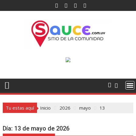
Saltar
al
contenido
Tu estas aquí
Inicio
2026
mayo
13
Día:
13 de mayo de 2026