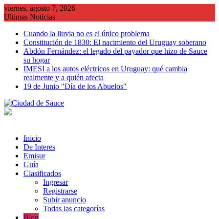
Saltar
viernes, agosto 7, 2026
al
Ultimas Noticias
contenido
Cuando la lluvia no es el único problema
Constitución de 1830: El nacimiento del Uruguay soberano
Abdón Fernández: el legado del payador que hizo de Sauce
su hogar
IMESI a los autos eléctricos en Uruguay: qué cambia
realmente y a quién afecta
19 de Junio "Día de los Abuelos"
Inicio
De Interes
Emisur
Guía
Clasificados
Ingresar
Registrarse
Subir anuncio
Todas las categorías
Blog