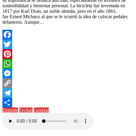
su importancia se destaca aún más, especialmente en términos de
sostenibilidad y bienestar personal. La bicicleta fue inventada en
1817 por Karl Drais, un noble alemán, pero en el año 1861,
fue Ernest Michaux al que se le ocurrió la idea de colocar pedales
delanteros. Aunque…
Facebook
Twitter
Pinterest
WhatsApp
Messenger
Copy
Link
Telegram
Deporte
Fechas
General
Compartir