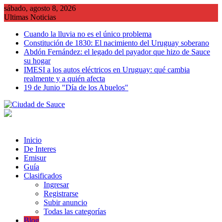
Saltar
sábado, agosto 8, 2026
al
Ultimas Noticias
contenido
Cuando la lluvia no es el único problema
Constitución de 1830: El nacimiento del Uruguay soberano
Abdón Fernández: el legado del payador que hizo de Sauce
su hogar
IMESI a los autos eléctricos en Uruguay: qué cambia
realmente y a quién afecta
19 de Junio "Día de los Abuelos"
Inicio
De Interes
Emisur
Guía
Clasificados
Ingresar
Registrarse
Subir anuncio
Todas las categorías
Blog