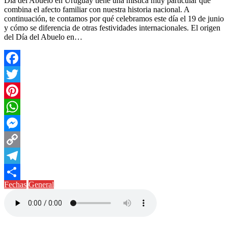
Día del Abuelo en Uruguay tiene una mística muy particular que
combina el afecto familiar con nuestra historia nacional. A
continuación, te contamos por qué celebramos este día el 19 de junio
y cómo se diferencia de otras festividades internacionales. El origen
del Día del Abuelo en…
Facebook
Twitter
Pinterest
WhatsApp
Messenger
Copy
Link
Telegram
Fechas
General
Compartir