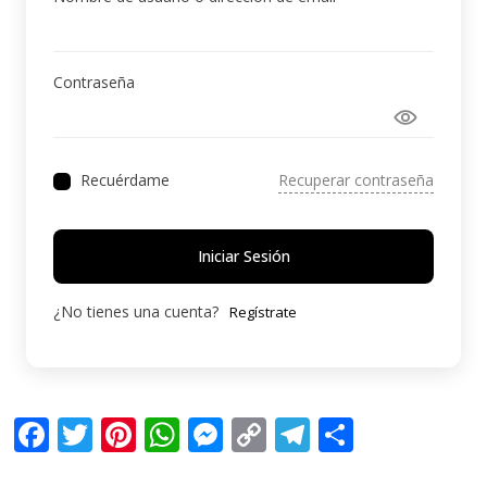
Contraseña
Recuperar contraseña
Recuérdame
Iniciar Sesión
¿No tienes una cuenta?
Regístrate
F
T
Pi
W
M
C
T
C
ac
w
nt
h
e
o
el
o