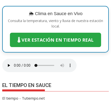
e
itt
er
at
ss
p
e
m
b
er
e
s
e
y
gr
p
🌦️ Clima en Sauce en Vivo
o
st
A
n
Li
a
ar
Consulta la temperatura, viento y lluvia de nuestra estación
o
p
g
n
m
ti
local.
k
p
er
k
r
🌡️ VER ESTACIÓN EN TIEMPO REAL
EL TIEMPO EN SAUCE
El tiempo - Tutiempo.net