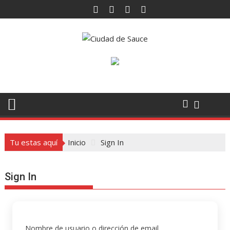
Saltar
al
contenido
Tu estas aquí
Inicio
Sign In
Sign In
Nombre de usuario o dirección de email