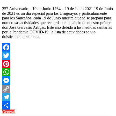
257 Aniversario – 19 de Junio 1764 – 19 de Junio 2021 19 de Junio
de 2021 es un día especial para los Uruguayos y particularmente
para los Sauceños, cada 19 de Junio nuestra ciudad se prepara para
numerosas actividades que recuerdan el natalicio de nuestro prócer
don José Gervasio Artigas. Este año debido a las medidas sanitarias
por la Pandemia COVID-19, la lista de actividades se vio
drásticamente reducida.
Facebook
Twitter
Pinterest
WhatsApp
Messenger
Copy
Link
Telegram
General
Compartir