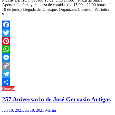
PRTIR DE HOY Sábado 18 de junio 17:00: Plaza de Sauce
Apertura de feria y de plaza de comidas (de 15:00 a 22:00 horas del
19 de junio) Llegada del Chasque. Organizan: Comisión Patriótica
y…
Facebook
Twitter
Pinterest
WhatsApp
Messenger
Copy
Link
Telegram
General
Compartir
257 Aniversario de José Gervasio Artigas
Jun 18, 2021
Jun 18, 2021
Martin