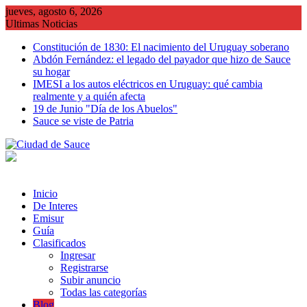
Saltar
jueves, agosto 6, 2026
al
Ultimas Noticias
contenido
Constitución de 1830: El nacimiento del Uruguay soberano
Abdón Fernández: el legado del payador que hizo de Sauce
su hogar
IMESI a los autos eléctricos en Uruguay: qué cambia
realmente y a quién afecta
19 de Junio "Día de los Abuelos"
Sauce se viste de Patria
Inicio
De Interes
Emisur
Guía
Clasificados
Ingresar
Registrarse
Subir anuncio
Todas las categorías
Blog