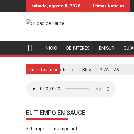
Saltar
sábado, agosto 8, 2026
Ultimas Noticias
al
contenido
INICIO
DE INTERES
EMISUR
GUÍA
Tu estas aquí
Inicio
Blog
3I/ATLAS
EL TIEMPO EN SAUCE
El tiempo - Tutiempo.net