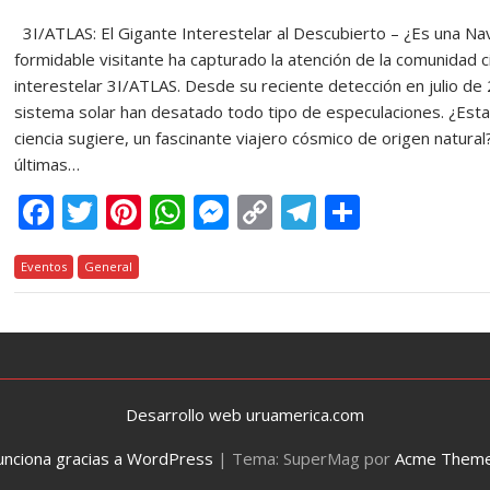
3I/ATLAS: El Gigante Interestelar al Descubierto – ¿Es una N
formidable visitante ha capturado la atención de la comunidad cie
interestelar 3I/ATLAS. Desde su reciente detección en julio de
sistema solar han desatado todo tipo de especulaciones. ¿Est
ciencia sugiere, un fascinante viajero cósmico de origen natur
últimas…
F
T
Pi
W
M
C
T
C
ac
w
nt
h
e
o
el
o
Eventos
e
General
itt
er
at
ss
p
e
m
b
er
e
s
e
y
gr
p
o
st
A
n
Li
a
ar
o
p
g
n
m
ti
k
p
er
k
r
Desarrollo web uruamerica.com
unciona gracias a WordPress
|
Tema: SuperMag por
Acme Them