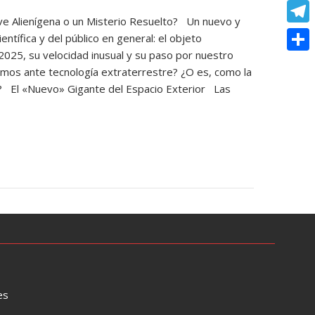
o
e
e
C
e
t
ave Alienígena o un Misterio Resuelto? Un nuevo y
k
s
r
o
r
T
ntífica y del público en general: el objeto
s
s
p
 2025, su velocidad inusual y su paso por nuestro
e
e
A
C
e
amos ante tecnología extraterrestre? ¿O es, como la
y
s
l
p
o
al? El «Nuevo» Gigante del Espacio Exterior Las
n
L
t
e
p
m
g
i
g
p
e
n
r
a
r
k
a
r
m
t
i
r
es