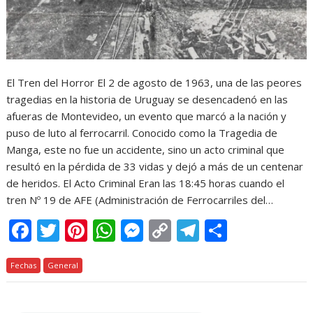
El Tren del Horror El 2 de agosto de 1963, una de las peores
tragedias en la historia de Uruguay se desencadenó en las
afueras de Montevideo, un evento que marcó a la nación y
puso de luto al ferrocarril. Conocido como la Tragedia de
Manga, este no fue un accidente, sino un acto criminal que
resultó en la pérdida de 33 vidas y dejó a más de un centenar
de heridos. El Acto Criminal Eran las 18:45 horas cuando el
tren Nº 19 de AFE (Administración de Ferrocarriles del…
F
T
Pi
W
M
C
T
C
ac
w
nt
h
e
o
el
o
Fechas
e
General
itt
er
at
ss
p
e
m
b
er
e
s
e
y
gr
p