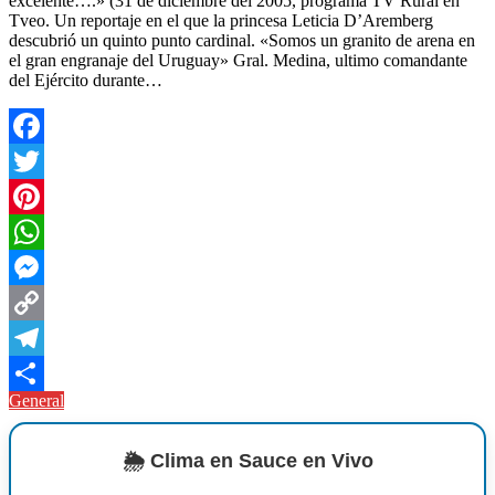
excelente….» (31 de diciembre del 2005, programa TV Rural en
Tveo. Un reportaje en el que la princesa Leticia D’Aremberg
descubrió un quinto punto cardinal. «Somos un granito de arena en
el gran engranaje del Uruguay» Gral. Medina, ultimo comandante
del Ejército durante…
Facebook
Twitter
Pinterest
WhatsApp
Messenger
Copy
Link
Telegram
General
Compartir
🌦️ Clima en Sauce en Vivo