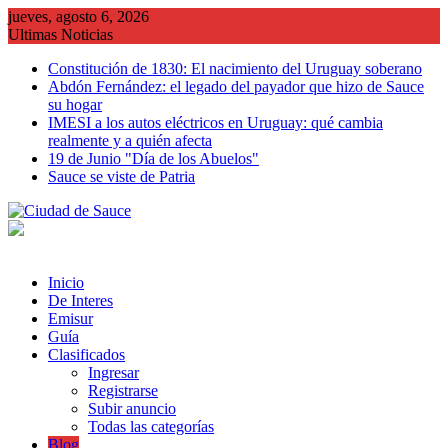
Saltar
jueves, agosto 6, 2026
al
Ultimas Noticias
contenido
Constitución de 1830: El nacimiento del Uruguay soberano
Abdón Fernández: el legado del payador que hizo de Sauce
su hogar
IMESI a los autos eléctricos en Uruguay: qué cambia
realmente y a quién afecta
19 de Junio "Día de los Abuelos"
Sauce se viste de Patria
Inicio
De Interes
Emisur
Guía
Clasificados
Ingresar
Registrarse
Subir anuncio
Todas las categorías
Blog