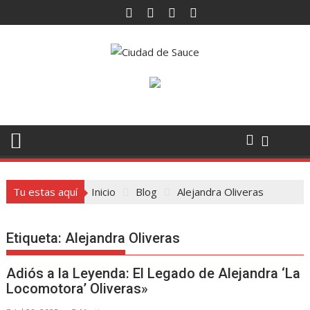
Saltar
al
contenido
Tu estas aquí
Inicio
Blog
Alejandra Oliveras
Etiqueta:
Alejandra Oliveras
Adiós a la Leyenda: El Legado de Alejandra ‘La
Locomotora’ Oliveras»