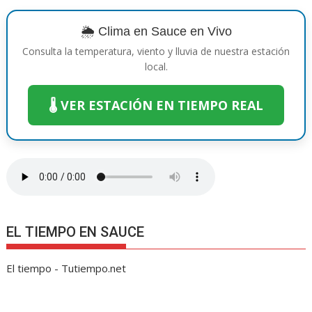
o
st
A
n
Li
a
ar
o
p
g
n
m
ti
🌦️ Clima en Sauce en Vivo
k
p
er
k
r
Consulta la temperatura, viento y lluvia de nuestra estación
local.
🌡️ VER ESTACIÓN EN TIEMPO REAL
EL TIEMPO EN SAUCE
El tiempo - Tutiempo.net