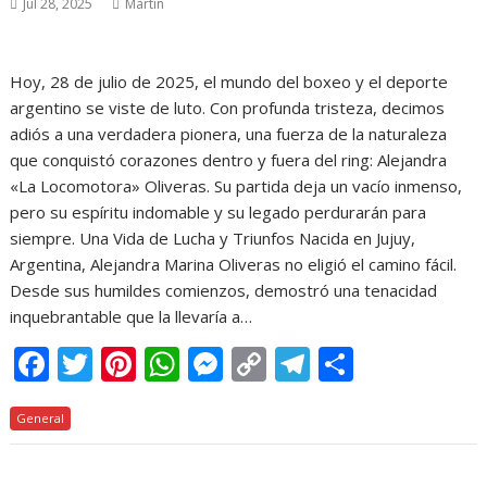
Jul 28, 2025
Martin
Hoy, 28 de julio de 2025, el mundo del boxeo y el deporte
argentino se viste de luto. Con profunda tristeza, decimos
adiós a una verdadera pionera, una fuerza de la naturaleza
que conquistó corazones dentro y fuera del ring: Alejandra
«La Locomotora» Oliveras. Su partida deja un vacío inmenso,
pero su espíritu indomable y su legado perdurarán para
siempre. Una Vida de Lucha y Triunfos Nacida en Jujuy,
Argentina, Alejandra Marina Oliveras no eligió el camino fácil.
Desde sus humildes comienzos, demostró una tenacidad
inquebrantable que la llevaría a…
F
T
Pi
W
M
C
T
C
ac
w
nt
h
e
o
el
o
General
e
itt
er
at
ss
p
e
m
b
er
e
s
e
y
gr
p