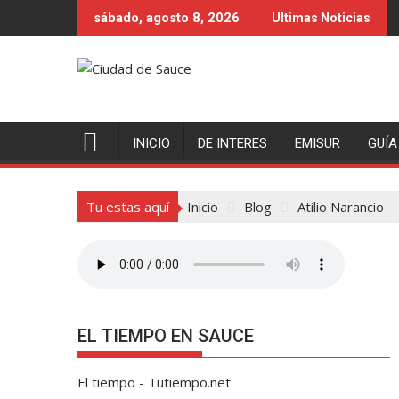
Saltar
sábado, agosto 8, 2026
Ultimas Noticias
al
contenido
INICIO
DE INTERES
EMISUR
GUÍA
Tu estas aquí
Inicio
Blog
Atilio Narancio
EL TIEMPO EN SAUCE
El tiempo - Tutiempo.net