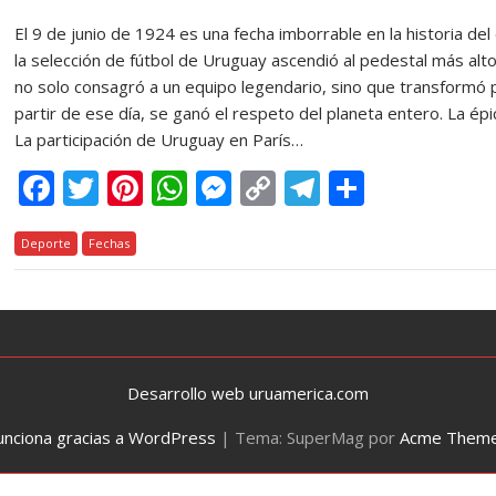
El 9 de junio de 1924 es una fecha imborrable en la historia de
la selección de fútbol de Uruguay ascendió al pedestal más alto
no solo consagró a un equipo legendario, sino que transformó p
partir de ese día, se ganó el respeto del planeta entero. La épi
La participación de Uruguay en París…
F
T
Pi
W
M
C
T
C
ac
w
nt
h
e
o
el
o
Deporte
e
Fechas
itt
er
at
ss
p
e
m
b
er
e
s
e
y
gr
p
o
st
A
n
Li
a
ar
o
p
g
n
m
ti
k
p
er
k
r
Desarrollo web uruamerica.com
unciona gracias a WordPress
|
Tema: SuperMag por
Acme Them