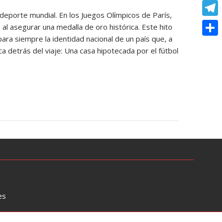
o
e
e
C
e
t
l deporte mundial. En los Juegos Olímpicos de París,
k
s
r
o
r
T
 al asegurar una medalla de oro histórica. Este hito
s
s
p
ara siempre la identidad nacional de un país que, a
e
e
A
C
e
ca detrás del viaje: Una casa hipotecada por el fútbol
y
s
l
p
o
n
L
t
e
p
m
g
i
g
p
e
n
r
a
r
k
a
r
m
t
i
r
es