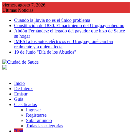
Saltar
viernes, agosto 7, 2026
al
Ultimas Noticias
contenido
Cuando la lluvia no es el único problema
Constitución de 1830: El nacimiento del Uruguay soberano
Abdón Fernández: el legado del payador que hizo de Sauce
su hogar
IMESI a los autos eléctricos en Uruguay: qué cambia
realmente y a quién afecta
19 de Junio "Día de los Abuelos"
Inicio
De Interes
Emisur
Guía
Clasificados
Ingresar
Registrarse
Subir anuncio
Todas las categorías
Blog