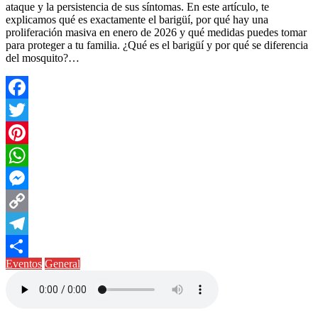
ataque y la persistencia de sus síntomas. En este artículo, te
explicamos qué es exactamente el barigüí, por qué hay una
proliferación masiva en enero de 2026 y qué medidas puedes tomar
para proteger a tu familia. ¿Qué es el barigüí y por qué se diferencia
del mosquito?…
Facebook
Twitter
Pinterest
WhatsApp
Messenger
Copy
Link
Telegram
Eventos
General
Compartir