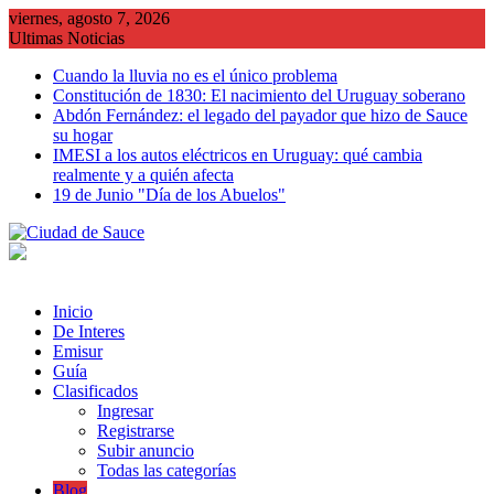
Saltar
viernes, agosto 7, 2026
al
Ultimas Noticias
contenido
Cuando la lluvia no es el único problema
Constitución de 1830: El nacimiento del Uruguay soberano
Abdón Fernández: el legado del payador que hizo de Sauce
su hogar
IMESI a los autos eléctricos en Uruguay: qué cambia
realmente y a quién afecta
19 de Junio "Día de los Abuelos"
Inicio
De Interes
Emisur
Guía
Clasificados
Ingresar
Registrarse
Subir anuncio
Todas las categorías
Blog