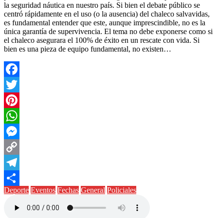
la seguridad náutica en nuestro país. Si bien el debate público se
centró rápidamente en el uso (o la ausencia) del chaleco salvavidas,
es fundamental entender que este, aunque imprescindible, no es la
única garantía de supervivencia. El tema no debe exponerse como si
el chaleco asegurara el 100% de éxito en un rescate con vida. Si
bien es una pieza de equipo fundamental, no existen…
Facebook
Twitter
Pinterest
WhatsApp
Messenger
Copy
Link
Telegram
Deporte
Eventos
Fechas
General
Policiales
Compartir