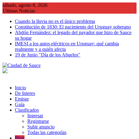
Saltar
sábado, agosto 8, 2026
al
Ultimas Noticias
contenido
Cuando la lluvia no es el único problema
Constitución de 1830: El nacimiento del Uruguay soberano
Abdón Fernández: el legado del payador que hizo de Sauce
su hogar
IMESI a los autos eléctricos en Uruguay: qué cambia
realmente y a quién afecta
19 de Junio "Día de los Abuelos"
Inicio
De Interes
Emisur
Guía
Clasificados
Ingresar
Registrarse
Subir anuncio
Todas las categorías
Blog