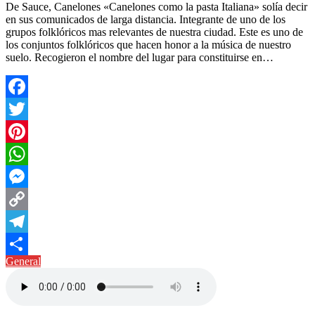
De Sauce, Canelones «Canelones como la pasta Italiana» solía decir
en sus comunicados de larga distancia. Integrante de uno de los
grupos folklóricos mas relevantes de nuestra ciudad. Este es uno de
los conjuntos folklóricos que hacen honor a la música de nuestro
suelo. Recogieron el nombre del lugar para constituirse en…
Facebook
Twitter
Pinterest
WhatsApp
Messenger
Copy
Link
Telegram
General
Compartir