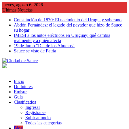
Saltar
jueves, agosto 6, 2026
al
Ultimas Noticias
contenido
Constitución de 1830: El nacimiento del Uruguay soberano
Abdón Fernández: el legado del payador que hizo de Sauce
su hogar
IMESI a los autos eléctricos en Uruguay: qué cambia
realmente y a quién afecta
19 de Junio "Día de los Abuelos"
Sauce se viste de Patria
Inicio
De Interes
Emisur
Guía
Clasificados
Ingresar
Registrarse
Subir anuncio
Todas las categorías
Blog