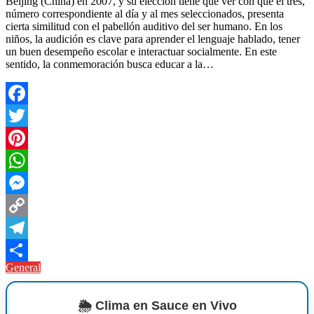
Beijing (China) en 2007, y su elección tiene que ver con que el tres,
número correspondiente al día y al mes seleccionados, presenta
cierta similitud con el pabellón auditivo del ser humano. En los
niños, la audición es clave para aprender el lenguaje hablado, tener
un buen desempeño escolar e interactuar socialmente. En este
sentido, la conmemoración busca educar a la…
Facebook
Twitter
Pinterest
WhatsApp
Messenger
Copy
Link
Telegram
General
Compartir
🌦️ Clima en Sauce en Vivo