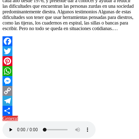
cada año desde 1976, y pretende dar a conocer y ayudar a reducir
las dificultades que encuentran las personas zurdas en una sociedad
predominantemente diestra. Algunos testimonios Algunas de estas
dificultades son tener que usar herramientas pensadas para diestros,
como las tijeras, los cuadernos en espiral, las sillas o bancas para
escribir. Pero no todo se queda en situaciones cotidianas.…
Facebook
Twitter
Pinterest
WhatsApp
Messenger
Copy
Link
Telegram
General
Compartir