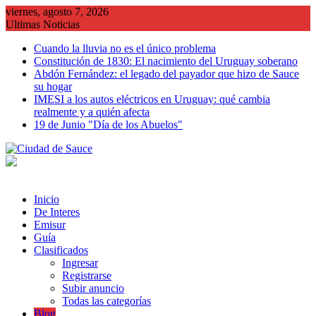
Saltar
viernes, agosto 7, 2026
al
Ultimas Noticias
contenido
Cuando la lluvia no es el único problema
Constitución de 1830: El nacimiento del Uruguay soberano
Abdón Fernández: el legado del payador que hizo de Sauce
su hogar
IMESI a los autos eléctricos en Uruguay: qué cambia
realmente y a quién afecta
19 de Junio "Día de los Abuelos"
Inicio
De Interes
Emisur
Guía
Clasificados
Ingresar
Registrarse
Subir anuncio
Todas las categorías
Blog