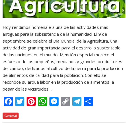
Hoy rendimos homenaje a una de las actividades más
antiguas para la subsistencia de la humanidad. El 9 de
septiembre se celebra el Día Mundial de la Agricultura, una
actividad de gran importancia para el desarrollo sustentable
de las naciones en el mundo. Mención especial merece el
esfuerzo de los pequeños, medianos y grandes productores
del campo, dedicados al cultivo de la tierra para la producción
de alimentos de calidad para la población. Con ello se
reconoce su ardua labor en la producción de alimentos, a
pesar de las vicisitudes…
F
T
Pi
W
M
C
T
C
ac
w
nt
h
e
o
el
o
General
e
itt
er
at
ss
p
e
m