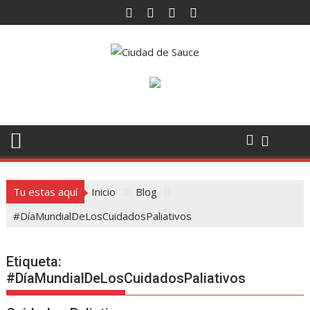
Saltar
al
contenido
Tu estas aquí
Inicio
Blog
#DíaMundialDeLosCuidadosPaliativos
Etiqueta:
#DíaMundialDeLosCuidadosPaliativos