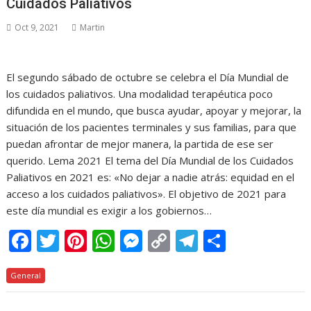
Cuidados Paliativos
Oct 9, 2021
Martin
El segundo sábado de octubre se celebra el Día Mundial de
los cuidados paliativos. Una modalidad terapéutica poco
difundida en el mundo, que busca ayudar, apoyar y mejorar, la
situación de los pacientes terminales y sus familias, para que
puedan afrontar de mejor manera, la partida de ese ser
querido. Lema 2021 El tema del Día Mundial de los Cuidados
Paliativos en 2021 es: «No dejar a nadie atrás: equidad en el
acceso a los cuidados paliativos». El objetivo de 2021 para
este día mundial es exigir a los gobiernos…
F
T
Pi
W
M
C
T
C
ac
w
nt
h
e
o
el
o
General
e
itt
er
at
ss
p
e
m
b
er
e
s
e
y
gr
p