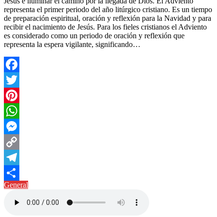
Jesús e iluminar el camino por la llegada de Dios. El Adviento
representa el primer periodo del año litúrgico cristiano. Es un tiempo
de preparación espiritual, oración y reflexión para la Navidad y para
recibir el nacimiento de Jesús. Para los fieles cristianos el Adviento
es considerado como un periodo de oración y reflexión que
representa la espera vigilante, significando…
Facebook
Twitter
Pinterest
WhatsApp
Messenger
Copy
Link
Telegram
General
Compartir