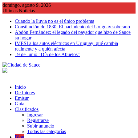
Saltar
domingo, agosto 9, 2026
al
Ultimas Noticias
contenido
Cuando la lluvia no es el único problema
Constitución de 1830: El nacimiento del Uruguay soberano
Abdón Fernández: el legado del payador que hizo de Sauce
su hogar
IMESI a los autos eléctricos en Uruguay: qué cambia
realmente y a quién afecta
19 de Junio "Día de los Abuelos"
Inicio
De Interes
Emisur
Guía
Clasificados
Ingresar
Registrarse
Subir anuncio
Todas las categorías
Blog