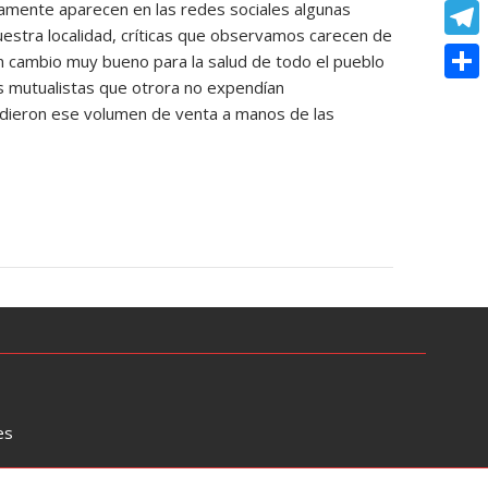
o
e
camente aparecen en las redes sociales algunas
e
C
e
t
nuestra localidad, críticas que observamos carecen de
k
s
r
o
r
T
 cambio muy bueno para la salud de todo el pueblo
s
s
p
as mutualistas que otrora no expendían
e
e
A
C
e
rdieron ese volumen de venta a manos de las
y
s
l
p
o
n
L
t
e
p
m
g
i
g
p
e
n
r
a
r
k
a
r
m
t
i
r
es