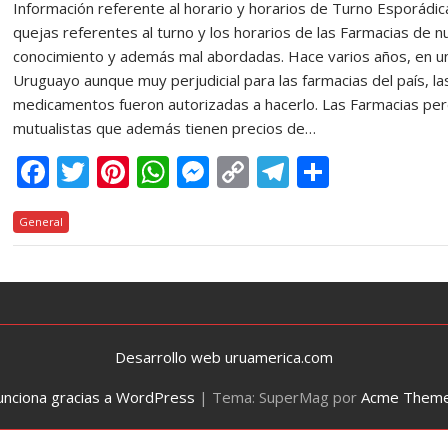
Información referente al horario y horarios de Turno Esporádi
quejas referentes al turno y los horarios de las Farmacias de 
conocimiento y además mal abordadas. Hace varios años, en un
Uruguayo aunque muy perjudicial para las farmacias del país, l
medicamentos fueron autorizadas a hacerlo. Las Farmacias pe
mutualistas que además tienen precios de…
F
T
Pi
W
M
C
T
C
ac
w
nt
h
e
o
el
o
General
e
itt
er
at
ss
p
e
m
b
er
e
s
e
y
gr
p
o
st
A
n
Li
a
ar
o
p
g
n
m
ti
k
p
er
k
r
Desarrollo web uruamerica.com
unciona gracias a WordPress
|
Tema: SuperMag por
Acme Them