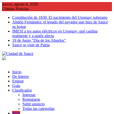
Saltar
jueves, agosto 6, 2026
al
Ultimas Noticias
contenido
Constitución de 1830: El nacimiento del Uruguay soberano
Abdón Fernández: el legado del payador que hizo de Sauce
su hogar
IMESI a los autos eléctricos en Uruguay: qué cambia
realmente y a quién afecta
19 de Junio "Día de los Abuelos"
Sauce se viste de Patria
Inicio
De Interes
Emisur
Guía
Clasificados
Ingresar
Registrarse
Subir anuncio
Todas las categorías
Blog