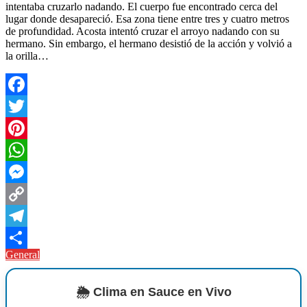
intentaba cruzarlo nadando. El cuerpo fue encontrado cerca del
lugar donde desapareció. Esa zona tiene entre tres y cuatro metros
de profundidad. Acosta intentó cruzar el arroyo nadando con su
hermano. Sin embargo, el hermano desistió de la acción y volvió a
la orilla…
Facebook
Twitter
Pinterest
WhatsApp
Messenger
Copy
Link
Telegram
General
Compartir
🌦️ Clima en Sauce en Vivo