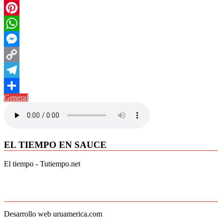
Twitter
Pinterest
WhatsApp
Messenger
Copy
Link
Telegram
General
Compartir
EL TIEMPO EN SAUCE
El tiempo - Tutiempo.net
Desarrollo web uruamerica.com