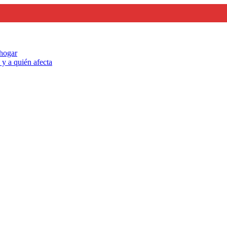
 hogar
y a quién afecta