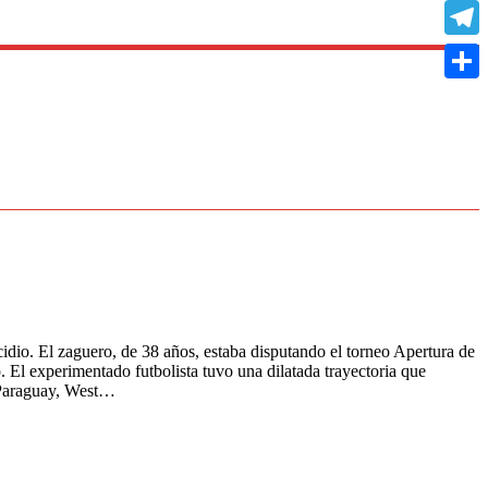
Copy
Link
Teleg
Compa
cidio. El zaguero, de 38 años, estaba disputando el torneo Apertura de
 El experimentado futbolista tuvo una dilatada trayectoria que
e Paraguay, West…