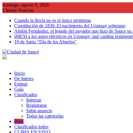
Saltar
domingo, agosto 9, 2026
al
Ultimas Noticias
contenido
Cuando la lluvia no es el único problema
Constitución de 1830: El nacimiento del Uruguay soberano
Abdón Fernández: el legado del payador que hizo de Sauce su
IMESI a los autos eléctricos en Uruguay: qué cambia realmente 
19 de Junio "Día de los Abuelos"
Inicio
De Interes
Emisur
Guía
Clasificados
Ingresar
Registrarse
Subir anuncio
Todas las categorías
Blog
Clasificados todos
CLIMA EN VIVO