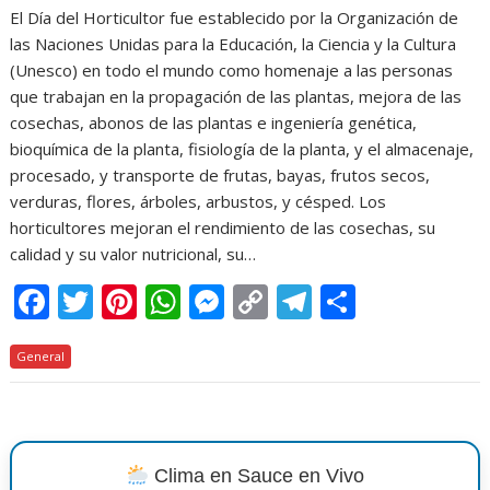
El Día del Horticultor fue establecido por la Organización de
las Naciones Unidas para la Educación, la Ciencia y la Cultura
(Unesco) en todo el mundo como homenaje a las personas
que trabajan en la propagación de las plantas, mejora de las
cosechas, abonos de las plantas e ingeniería genética,
bioquímica de la planta, fisiología de la planta, y el almacenaje,
procesado, y transporte de frutas, bayas, frutos secos,
verduras, flores, árboles, arbustos, y césped. Los
horticultores mejoran el rendimiento de las cosechas, su
calidad y su valor nutricional, su…
F
T
Pi
W
M
C
T
C
ac
w
nt
h
e
o
el
o
General
e
itt
er
at
ss
p
e
m
b
er
e
s
e
y
gr
p
o
st
A
n
Li
a
ar
o
p
g
n
m
ti
Clima en Sauce en Vivo