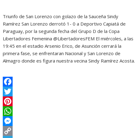
Triunfo de San Lorenzo con golazo de la Sauceña Sindy
Ramírez San Lorenzo derrotó 1- 0 a Deportivo Capiatá de
Paraguay, por la segunda fecha del Grupo D de la Copa
Libertadores Femenina @LibertadoresFEM El miércoles, a las
19:45 en el estadio Arsenio Erico, de Asunción cerrará la
primera fase, se enfrentaran Nacional y San Lorenzo de
Almagro donde es figura nuestra vecina Sindy Ramírez Acosta.
F
a
T
c
w
P
e
i
i
W
b
t
n
h
M