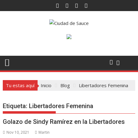
Saltar
al
contenido
Tu estas aquí
Inicio
Blog
Libertadores Femenina
Etiqueta:
Libertadores Femenina
Golazo de Sindy Ramírez en la Libertadores
Nov 10, 2021
Martin