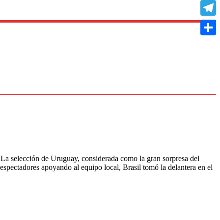
Copy
Link
Teleg
Compa
l. La selección de Uruguay, considerada como la gran sorpresa del
espectadores apoyando al equipo local, Brasil tomó la delantera en el