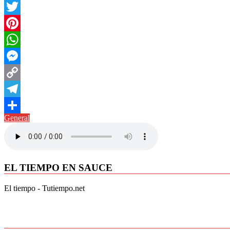
Facebook
Twitter
Pinterest
WhatsApp
Messenger
Copy
Link
Telegram
General
Compartir
EL TIEMPO EN SAUCE
El tiempo - Tutiempo.net