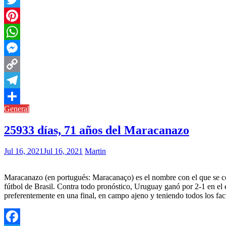
Twitter
Pinterest
WhatsApp
Messenger
Copy
Link
Telegram
General
Compartir
25933 días, 71 años del Maracanazo
Jul 16, 2021
Jul 16, 2021
Martin
Maracanazo (en portugués: Maracanaço) es el nombre con el que se cono
fútbol de Brasil. Contra todo pronóstico, Uruguay ganó por 2-1 en el e
preferentemente en una final, en campo ajeno y teniendo todos los fac