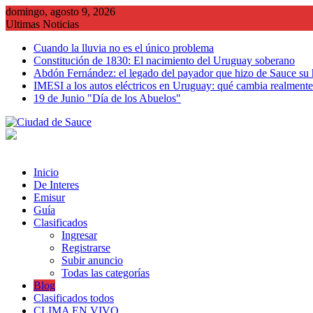
Saltar
domingo, agosto 9, 2026
al
Ultimas Noticias
contenido
Cuando la lluvia no es el único problema
Constitución de 1830: El nacimiento del Uruguay soberano
Abdón Fernández: el legado del payador que hizo de Sauce su
IMESI a los autos eléctricos en Uruguay: qué cambia realmente 
19 de Junio "Día de los Abuelos"
Inicio
De Interes
Emisur
Guía
Clasificados
Ingresar
Registrarse
Subir anuncio
Todas las categorías
Blog
Clasificados todos
CLIMA EN VIVO