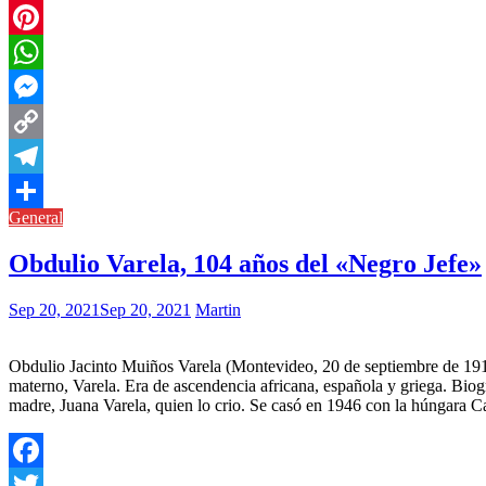
Twitter
Pinterest
WhatsApp
Messenger
Copy
Link
Telegram
General
Compartir
Obdulio Varela, 104 años del «Negro Jefe»
Sep 20, 2021
Sep 20, 2021
Martin
Obdulio Jacinto Muiños Varela (Montevideo,​ 20 de septiembre de 19
materno, Varela. Era de ascendencia africana, española y griega. Biog
madre, Juana Varela, quien lo crio. Se casó en 1946 con la húngara C
Facebook