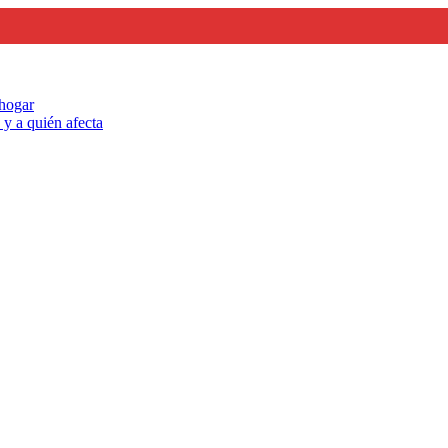
 hogar
y a quién afecta