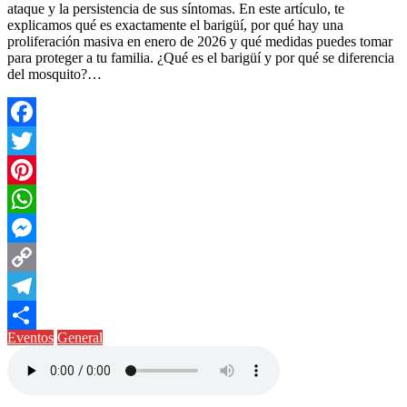
ataque y la persistencia de sus síntomas. En este artículo, te
explicamos qué es exactamente el barigüí, por qué hay una
proliferación masiva en enero de 2026 y qué medidas puedes tomar
para proteger a tu familia. ¿Qué es el barigüí y por qué se diferencia
del mosquito?…
Facebook
Twitter
Pinterest
WhatsApp
Messenger
Copy
Link
Telegram
Eventos
General
Compartir