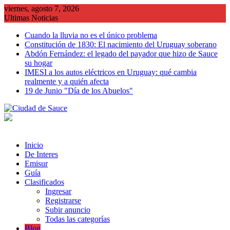
Saltar
viernes, agosto 7, 2026
al
Ultimas Noticias
contenido
Cuando la lluvia no es el único problema
Constitución de 1830: El nacimiento del Uruguay soberano
Abdón Fernández: el legado del payador que hizo de Sauce
su hogar
IMESI a los autos eléctricos en Uruguay: qué cambia
realmente y a quién afecta
19 de Junio "Día de los Abuelos"
Inicio
De Interes
Emisur
Guía
Clasificados
Ingresar
Registrarse
Subir anuncio
Todas las categorías
Blog