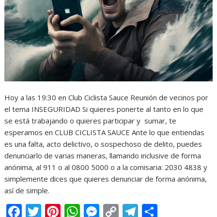
Hoy a las 19:30 en Club Ciclista Sauce Reunión de vecinos por
el tema INSEGURIDAD Si quieres ponerte al tanto en lo que
se está trabajando o quieres participar y sumar, te
esperamos en CLUB CICLISTA SAUCE Ante lo que entiendas
es una falta, acto delictivo, o sospechoso de delito, puedes
denunciarlo de varias maneras, llamando inclusive de forma
anónima, al 911 o al 0800 5000 o a la comisaria: 2030 4838 y
simplemente dices que quieres denunciar de forma anónima,
así de simple.
F
T
Pi
W
M
C
T
C