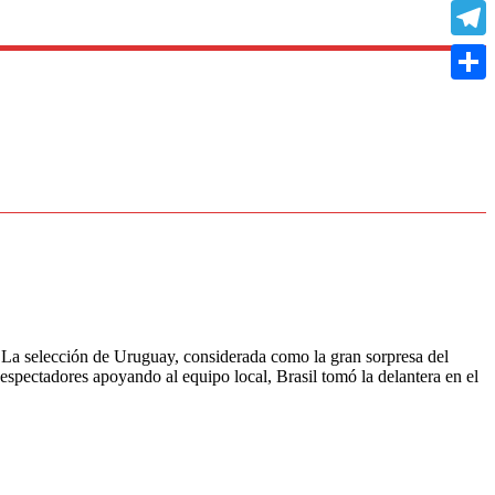
Copy
Link
Teleg
Compa
l. La selección de Uruguay, considerada como la gran sorpresa del
espectadores apoyando al equipo local, Brasil tomó la delantera en el