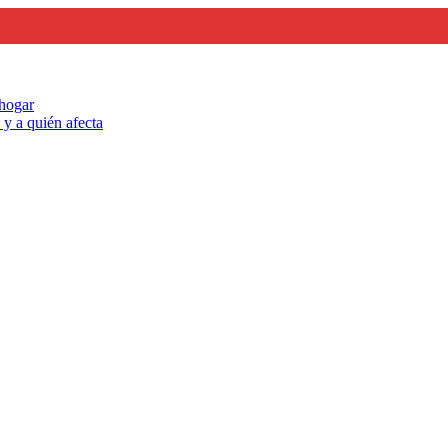
 hogar
y a quién afecta