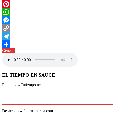
Twitter
Pinterest
WhatsApp
Messenger
Copy
Link
Telegram
General
Compartir
EL TIEMPO EN SAUCE
El tiempo - Tutiempo.net
Desarrollo web uruamerica.com