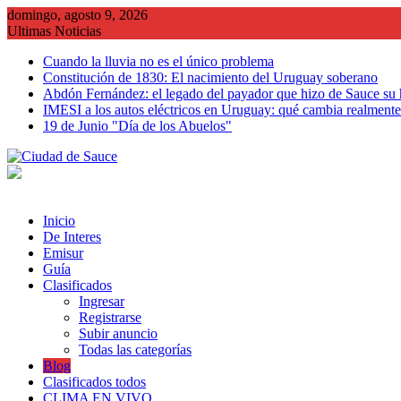
Saltar
domingo, agosto 9, 2026
al
Ultimas Noticias
contenido
Cuando la lluvia no es el único problema
Constitución de 1830: El nacimiento del Uruguay soberano
Abdón Fernández: el legado del payador que hizo de Sauce su
IMESI a los autos eléctricos en Uruguay: qué cambia realmente 
19 de Junio "Día de los Abuelos"
Inicio
De Interes
Emisur
Guía
Clasificados
Ingresar
Registrarse
Subir anuncio
Todas las categorías
Blog
Clasificados todos
CLIMA EN VIVO