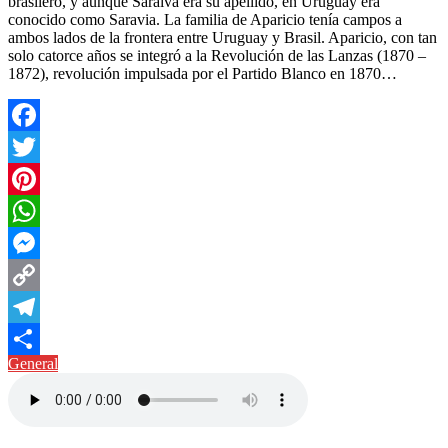
brasilero, y aunque Saraiva era su apellido, en Uruguay era
conocido como Saravia. La familia de Aparicio tenía campos a
ambos lados de la frontera entre Uruguay y Brasil. Aparicio, con tan
solo catorce años se integró a la Revolución de las Lanzas (1870 –
1872), revolución impulsada por el Partido Blanco en 1870…
Facebook
Twitter
Pinterest
WhatsApp
Messenger
Copy
Link
Telegram
General
Compartir