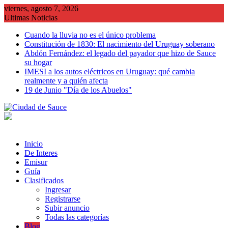
Saltar
viernes, agosto 7, 2026
al
Ultimas Noticias
contenido
Cuando la lluvia no es el único problema
Constitución de 1830: El nacimiento del Uruguay soberano
Abdón Fernández: el legado del payador que hizo de Sauce
su hogar
IMESI a los autos eléctricos en Uruguay: qué cambia
realmente y a quién afecta
19 de Junio "Día de los Abuelos"
Inicio
De Interes
Emisur
Guía
Clasificados
Ingresar
Registrarse
Subir anuncio
Todas las categorías
Blog