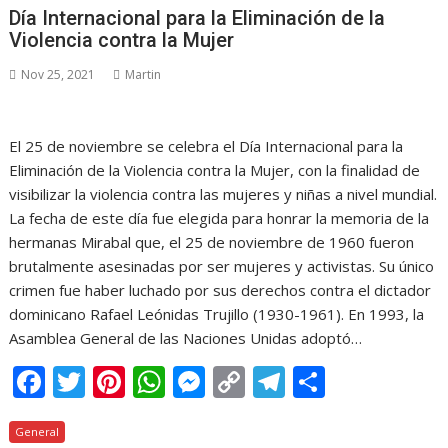
b
er
e
s
e
y
gr
p
Día Internacional para la Eliminación de la
o
st
A
n
Li
a
ar
Violencia contra la Mujer
o
p
g
n
m
ti
Nov 25, 2021
Martin
k
p
er
k
r
El 25 de noviembre se celebra el Día Internacional para la
Eliminación de la Violencia contra la Mujer, con la finalidad de
visibilizar la violencia contra las mujeres y niñas a nivel mundial.
La fecha de este día fue elegida para honrar la memoria de la
hermanas Mirabal que, el 25 de noviembre de 1960 fueron
brutalmente asesinadas por ser mujeres y activistas. Su único
crimen fue haber luchado por sus derechos contra el dictador
dominicano Rafael Leónidas Trujillo (1930-1961). En 1993, la
Asamblea General de las Naciones Unidas adoptó…
F
T
Pi
W
M
C
T
C
ac
w
nt
h
e
o
el
o
General
e
itt
er
at
ss
p
e
m