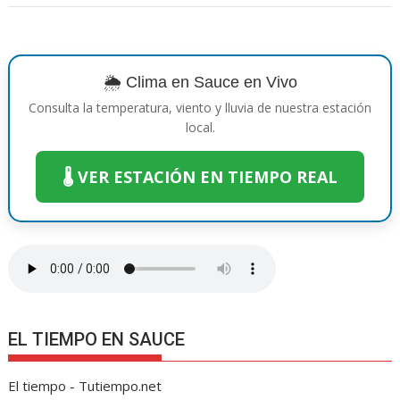
b
er
e
s
e
y
gr
p
o
st
A
n
Li
a
ar
o
p
g
n
m
ti
🌦️ Clima en Sauce en Vivo
k
p
er
k
r
Consulta la temperatura, viento y lluvia de nuestra estación
local.
🌡️ VER ESTACIÓN EN TIEMPO REAL
EL TIEMPO EN SAUCE
El tiempo - Tutiempo.net