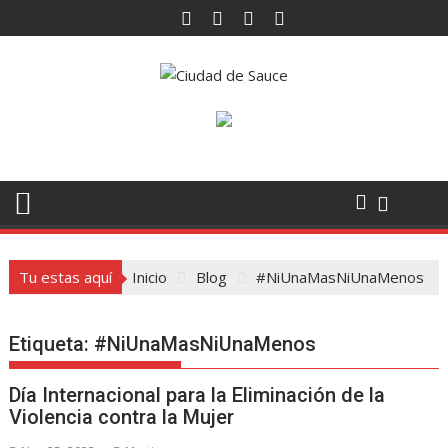
Saltar
al
contenido
Tu estas aquí
Inicio
Blog
#NiUnaMasNiUnaMenos
Etiqueta:
#NiUnaMasNiUnaMenos
Día Internacional para la Eliminación de la
Violencia contra la Mujer