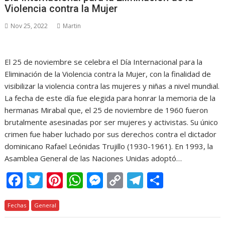
o
st
A
n
Li
a
ar
Violencia contra la Mujer
o
p
g
n
m
ti
Nov 25, 2022
Martin
k
p
er
k
r
El 25 de noviembre se celebra el Día Internacional para la
Eliminación de la Violencia contra la Mujer, con la finalidad de
visibilizar la violencia contra las mujeres y niñas a nivel mundial.
La fecha de este día fue elegida para honrar la memoria de la
hermanas Mirabal que, el 25 de noviembre de 1960 fueron
brutalmente asesinadas por ser mujeres y activistas. Su único
crimen fue haber luchado por sus derechos contra el dictador
dominicano Rafael Leónidas Trujillo (1930-1961). En 1993, la
Asamblea General de las Naciones Unidas adoptó…
F
T
Pi
W
M
C
T
C
ac
w
nt
h
e
o
el
o
Fechas
e
General
itt
er
at
ss
p
e
m