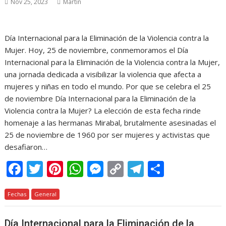
Nov 25, 2023
Martin
Día Internacional para la Eliminación de la Violencia contra la
Mujer. Hoy, 25 de noviembre, conmemoramos el Día
Internacional para la Eliminación de la Violencia contra la Mujer,
una jornada dedicada a visibilizar la violencia que afecta a
mujeres y niñas en todo el mundo. Por que se celebra el 25
de noviembre Día Internacional para la Eliminación de la
Violencia contra la Mujer? La elección de esta fecha rinde
homenaje a las hermanas Mirabal, brutalmente asesinadas el
25 de noviembre de 1960 por ser mujeres y activistas que
desafiaron…
F
T
Pi
W
M
C
T
C
ac
w
nt
h
e
o
el
o
Fechas
e
General
itt
er
at
ss
p
e
m
b
er
e
s
e
y
gr
p
Día Internacional para la Eliminación de la