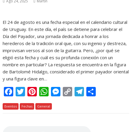
Ago 24, 2025
Martin
El 24 de agosto es una fecha especial en el calendario cultural
de Uruguay. En este día, el país se detiene para celebrar el
Día del Payador, una jornada dedicada a honrar a los
herederos de la tradición oral que, con su ingenio y destreza,
improvisan versos al son de la guitarra. Pero, ¿por qué se
eligió esta fecha y cuál es su profunda conexión con un
nombre en particular? La respuesta se encuentra en la figura
de Bartolomé Hidalgo, considerado el primer payador oriental
y una figura clave en…
F
T
Pi
W
M
C
T
C
ac
w
nt
h
e
o
el
o
Eventos
e
Fechas
itt
er
General
at
ss
p
e
m
b
er
e
s
e
y
gr
p
o
st
A
n
Li
a
ar