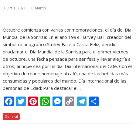
Oct 1, 2021
Martin
Octubre comienza con varias conmemoraciones, el día de: Dia
Mundial de la Sonrisa: En el año 1999 Harvey Ball, creador del
símbolo iconográfico Smiley Face o Carita Feliz, decidió
proclamar el Día Mundial de la Sonrisa para el primer viernes
de octubre, una fecha pensada para ser feliz y llevar alegría a
otros, aunque sea por un día. Día internacional del Café: Con el
objetivo de rendir homenaje al café, una de las bebidas más
consumidas y populares del mundo. Día Internacional de las
personas de Edad: Para destacar el…
F
T
Pi
W
M
C
T
C
ac
w
nt
h
e
o
el
o
General
e
itt
er
at
ss
p
e
m
b
er
e
s
e
y
gr
p