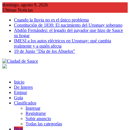
Saltar
domingo, agosto 9, 2026
al
Ultimas Noticias
contenido
Cuando la lluvia no es el único problema
Constitución de 1830: El nacimiento del Uruguay soberano
Abdón Fernández: el legado del payador que hizo de Sauce
su hogar
IMESI a los autos eléctricos en Uruguay: qué cambia
realmente y a quién afecta
19 de Junio "Día de los Abuelos"
Inicio
De Interes
Emisur
Guía
Clasificados
Ingresar
Registrarse
Subir anuncio
Todas las categorías
Blog