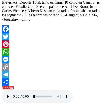
televisivos: Deporte Total, tanto en Canal 10 como en Canal 5, así
como en Estadio Uno. Fue compañero de Ariel Del Bono, Juan
Carlos Vicente y Alberto Kesman en la radio. Presentaba en radio
los segmentos: «Las manzanas de Ariel», «Uruguay siglo XXI»,
«Jugátela», «Un…
Facebook
Twitter
Pinterest
WhatsApp
Messenger
Copy
Link
Telegram
General
Compartir