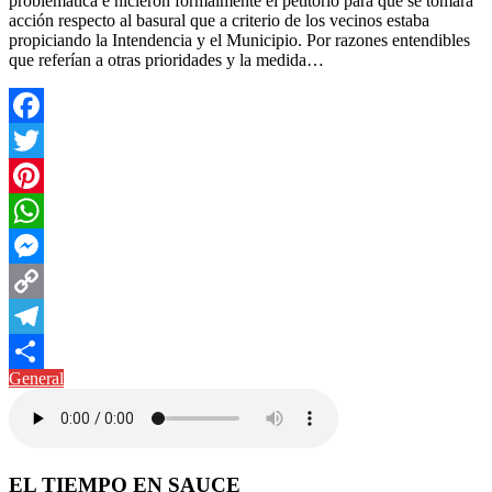
problemática e hicieron formalmente el petitorio para que se tomara
acción respecto al basural que a criterio de los vecinos estaba
propiciando la Intendencia y el Municipio. Por razones entendibles
que referían a otras prioridades y la medida…
Facebook
Twitter
Pinterest
WhatsApp
Messenger
Copy
Link
Telegram
General
Compartir
EL TIEMPO EN SAUCE