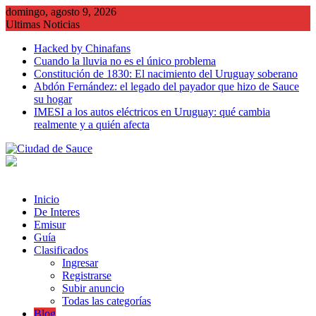
Saltar
domingo, agosto 9, 2026
al
Ultimas Noticias
contenido
Hacked by Chinafans
Cuando la lluvia no es el único problema
Constitución de 1830: El nacimiento del Uruguay soberano
Abdón Fernández: el legado del payador que hizo de Sauce
su hogar
IMESI a los autos eléctricos en Uruguay: qué cambia
realmente y a quién afecta
Inicio
De Interes
Emisur
Guía
Clasificados
Ingresar
Registrarse
Subir anuncio
Todas las categorías
Blog