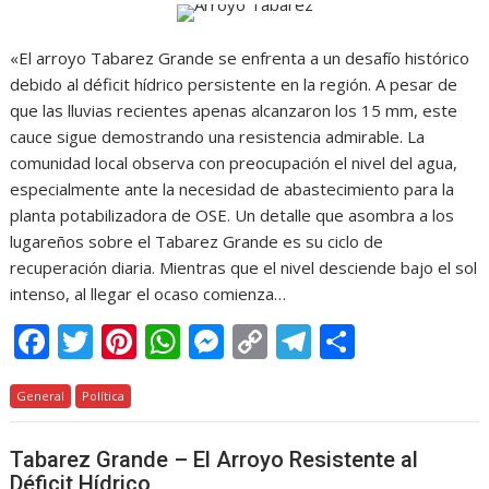
«El arroyo Tabarez Grande se enfrenta a un desafío histórico
debido al déficit hídrico persistente en la región. A pesar de
que las lluvias recientes apenas alcanzaron los 15 mm, este
cauce sigue demostrando una resistencia admirable. La
comunidad local observa con preocupación el nivel del agua,
especialmente ante la necesidad de abastecimiento para la
planta potabilizadora de OSE. Un detalle que asombra a los
lugareños sobre el Tabarez Grande es su ciclo de
recuperación diaria. Mientras que el nivel desciende bajo el sol
intenso, al llegar el ocaso comienza…
F
T
Pi
W
M
C
T
C
ac
w
nt
h
e
o
el
o
General
e
Política
itt
er
at
ss
p
e
m
b
er
e
s
e
y
gr
p
Tabarez Grande – El Arroyo Resistente al
o
st
A
n
Li
a
ar
Déficit Hídrico