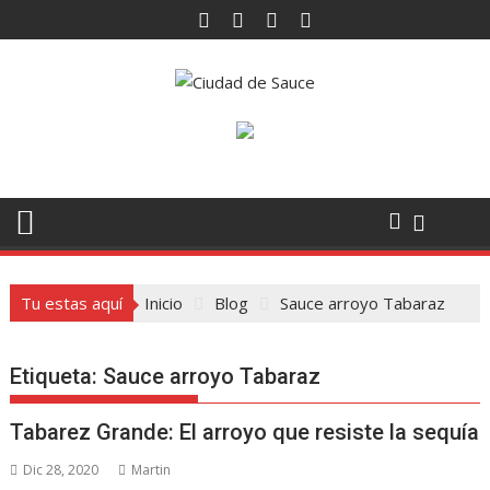
Saltar
al
contenido
Tu estas aquí
Inicio
Blog
Sauce arroyo Tabaraz
Etiqueta:
Sauce arroyo Tabaraz
Tabarez Grande: El arroyo que resiste la sequía
Dic 28, 2020
Martin