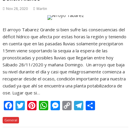
o
p
g
n
m
ti
Nov 28, 2020
Martin
k
p
er
k
r
El arroyo Tabarez Grande si bien sufre las consecuencias del
déficit hídrico que afecta por estas horas la región y teniendo
en cuenta que en las pasadas lluvias solamente precipitaron
15mm viene soportando la sequia a la espera de las
pronosticadas y posibles lluvias que llegarían entre hoy
Sábado 28/11/2020 y mañana Domingo. Un arroyo que baja
su nivel durante el día y casi que milagrosamente comienza a
recuperar desde el ocaso, condición importante para nuestra
ciudad ya que ahí se encuentra una planta potabilizadora de
ose. Lugar que si…
F
T
Pi
W
M
C
T
C
ac
w
nt
h
e
o
el
o
General
e
itt
er
at
ss
p
e
m