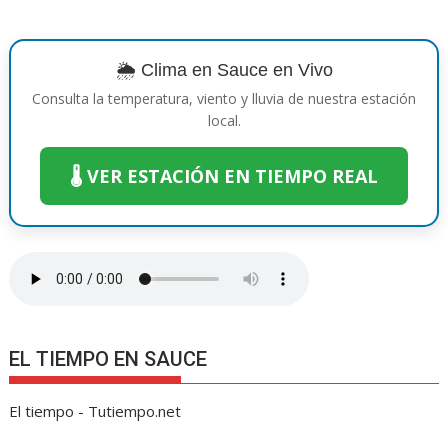
b
er
e
s
e
y
gr
p
o
st
A
n
Li
a
ar
o
p
g
n
m
ti
🌦️ Clima en Sauce en Vivo
k
p
er
k
r
Consulta la temperatura, viento y lluvia de nuestra estación
local.
🌡️ VER ESTACIÓN EN TIEMPO REAL
EL TIEMPO EN SAUCE
El tiempo - Tutiempo.net