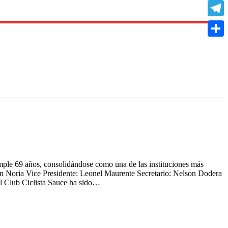
Copy
Link
Teleg
Compa
le 69 años, consolidándose como una de las instituciones más
ón Noria Vice Presidente: Leonel Maurente Secretario: Nelson Dodera
l Club Ciclista Sauce ha sido…