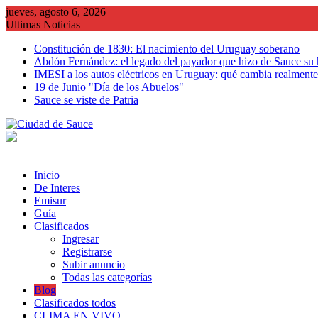
Saltar
jueves, agosto 6, 2026
al
Ultimas Noticias
contenido
Constitución de 1830: El nacimiento del Uruguay soberano
Abdón Fernández: el legado del payador que hizo de Sauce su
IMESI a los autos eléctricos en Uruguay: qué cambia realmente 
19 de Junio "Día de los Abuelos"
Sauce se viste de Patria
Inicio
De Interes
Emisur
Guía
Clasificados
Ingresar
Registrarse
Subir anuncio
Todas las categorías
Blog
Clasificados todos
CLIMA EN VIVO