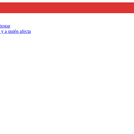
 hogar
y a quién afecta