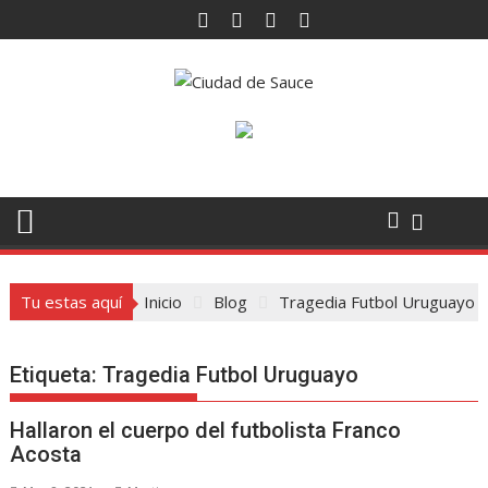
Saltar
al
contenido
Tu estas aquí
Inicio
Blog
Tragedia Futbol Uruguayo
Etiqueta:
Tragedia Futbol Uruguayo
Hallaron el cuerpo del futbolista Franco
Acosta