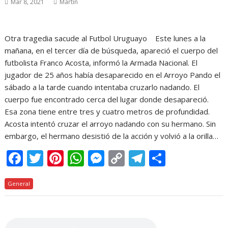
Mar 8, 2021
Martin
Otra tragedia sacude al Futbol Uruguayo Este lunes a la
mañana, en el tercer día de búsqueda, apareció el cuerpo del
futbolista Franco Acosta, informó la Armada Nacional. El
jugador de 25 años había desaparecido en el Arroyo Pando el
sábado a la tarde cuando intentaba cruzarlo nadando. El
cuerpo fue encontrado cerca del lugar donde desapareció.
Esa zona tiene entre tres y cuatro metros de profundidad.
Acosta intentó cruzar el arroyo nadando con su hermano. Sin
embargo, el hermano desistió de la acción y volvió a la orilla…
F
T
Pi
W
M
C
T
C
ac
w
nt
h
e
o
el
o
General
e
itt
er
at
ss
p
e
m
b
er
e
s
e
y
gr
p
o
st
A
n
Li
a
ar