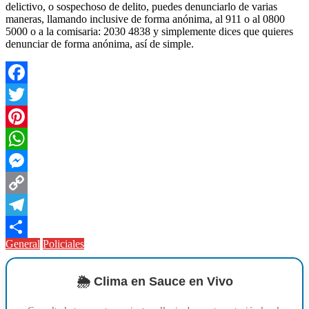
delictivo, o sospechoso de delito, puedes denunciarlo de varias
maneras, llamando inclusive de forma anónima, al 911 o al 0800
5000 o a la comisaria: 2030 4838 y simplemente dices que quieres
denunciar de forma anónima, así de simple.
Facebook
Twitter
Pinterest
WhatsApp
Messenger
Copy
Link
Telegram
General
Policiales
Compartir
🌦️ Clima en Sauce en Vivo