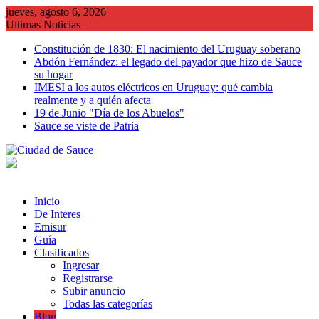
Saltar
jueves, agosto 6, 2026
al
Ultimas Noticias
contenido
Constitución de 1830: El nacimiento del Uruguay soberano
Abdón Fernández: el legado del payador que hizo de Sauce
su hogar
IMESI a los autos eléctricos en Uruguay: qué cambia
realmente y a quién afecta
19 de Junio "Día de los Abuelos"
Sauce se viste de Patria
Inicio
De Interes
Emisur
Guía
Clasificados
Ingresar
Registrarse
Subir anuncio
Todas las categorías
Blog