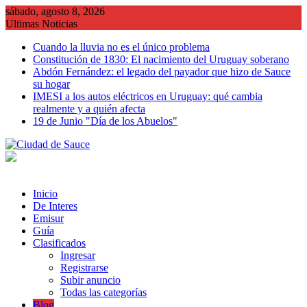
Saltar
sábado, agosto 8, 2026
al
Ultimas Noticias
contenido
Cuando la lluvia no es el único problema
Constitución de 1830: El nacimiento del Uruguay soberano
Abdón Fernández: el legado del payador que hizo de Sauce
su hogar
IMESI a los autos eléctricos en Uruguay: qué cambia
realmente y a quién afecta
19 de Junio "Día de los Abuelos"
Inicio
De Interes
Emisur
Guía
Clasificados
Ingresar
Registrarse
Subir anuncio
Todas las categorías
Blog