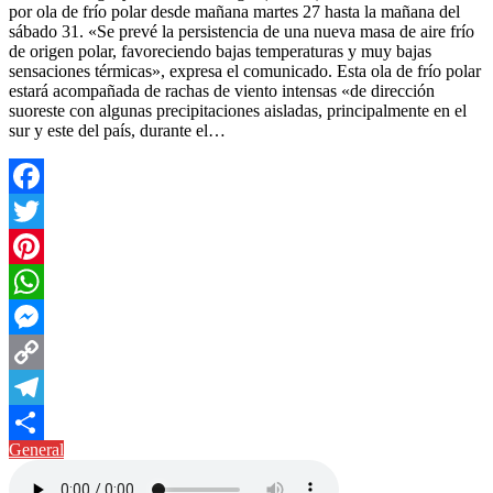
por ola de frío polar desde mañana martes 27 hasta la mañana del
sábado 31. «Se prevé la persistencia de una nueva masa de aire frío
de origen polar, favoreciendo bajas temperaturas y muy bajas
sensaciones térmicas», expresa el comunicado. Esta ola de frío polar
estará acompañada de rachas de viento intensas «de dirección
suoreste con algunas precipitaciones aisladas, principalmente en el
sur y este del país, durante el…
Facebook
Twitter
Pinterest
WhatsApp
Messenger
Copy
Link
Telegram
General
Compartir