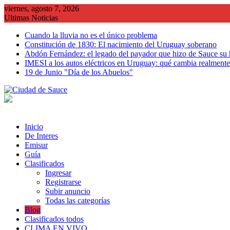
Saltar
viernes, agosto 7, 2026
al
Ultimas Noticias
contenido
Cuando la lluvia no es el único problema
Constitución de 1830: El nacimiento del Uruguay soberano
Abdón Fernández: el legado del payador que hizo de Sauce su
IMESI a los autos eléctricos en Uruguay: qué cambia realmente 
19 de Junio "Día de los Abuelos"
Inicio
De Interes
Emisur
Guía
Clasificados
Ingresar
Registrarse
Subir anuncio
Todas las categorías
Blog
Clasificados todos
CLIMA EN VIVO