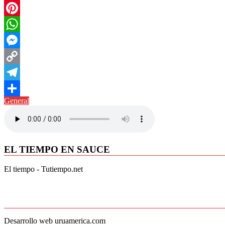
Twitter
Pinterest
WhatsApp
Messenger
Copy
Link
Telegram
General
Compartir
EL TIEMPO EN SAUCE
El tiempo - Tutiempo.net
Desarrollo web uruamerica.com