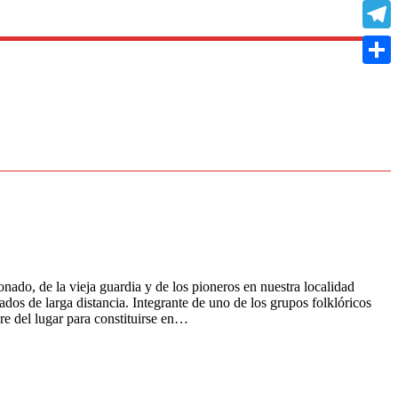
Copy
Link
Teleg
Compa
do, de la vieja guardia y de los pioneros en nuestra localidad
s de larga distancia. Integrante de uno de los grupos folklóricos
re del lugar para constituirse en…