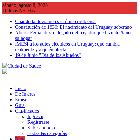
Saltar
sábado, agosto 8, 2026
al
Ultimas Noticias
contenido
Cuando la lluvia no es el único problema
Constitución de 1830: El nacimiento del Uruguay soberano
Abdón Fernández: el legado del payador que hizo de Sauce
su hogar
IMESI a los autos eléctricos en Uruguay: qué cambia
realmente y a quién afecta
19 de Junio "Día de los Abuelos"
Inicio
De Interes
Emisur
Guía
Clasificados
Ingresar
Registrarse
Subir anuncio
Todas las categorías
Blog