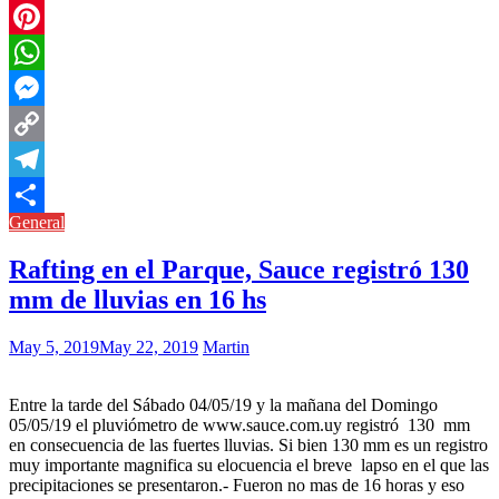
Twitter
Pinterest
WhatsApp
Messenger
Copy
Link
Telegram
General
Compartir
Rafting en el Parque, Sauce registró 130
mm de lluvias en 16 hs
May 5, 2019
May 22, 2019
Martin
Entre la tarde del Sábado 04/05/19 y la mañana del Domingo
05/05/19 el pluviómetro de www.sauce.com.uy registró 130 mm
en consecuencia de las fuertes lluvias. Si bien 130 mm es un registro
muy importante magnifica su elocuencia el breve lapso en el que las
precipitaciones se presentaron.- Fueron no mas de 16 horas y eso