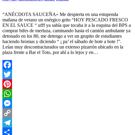
“ANÉCDOTA SAUCEÑA» Me despierta en una estupenda
mañana de verano un enérgico grito “HOY PESCADO FRESCO
EN EL SAUCE “ ufff ya sabía que tocaba ir a la esquina del BPS a
comprar bifes de merluza, caminando hasta el camión ambulante ya
detonado en los 80, me detengo a ver un grupito de estudiantes
haciendo bromas y diciendo “ ¡ pa’ el sábado de bote a bote !”.
Leían muy descontracturados un extenso pizarrón ubicado en la
plaza frente a Bar el Toto, por ahí a lo lejos y en…
Facebook
Twitter
Pinterest
WhatsApp
Messenger
Copy
Link
Telegram