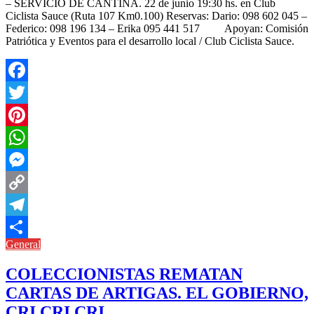
– SERVICIO DE CANTINA. 22 de junio 19:30 hs. en Club
Ciclista Sauce (Ruta 107 Km0.100) Reservas: Dario: 098 602 045 –
Federico: 098 196 134 – Erika 095 441 517 Apoyan: Comisión
Patriótica y Eventos para el desarrollo local / Club Ciclista Sauce.
Facebook
Twitter
Pinterest
WhatsApp
Messenger
Copy
Link
Telegram
General
Compartir
COLECCIONISTAS REMATAN
CARTAS DE ARTIGAS. EL GOBIERNO,
CRI CRI CRI