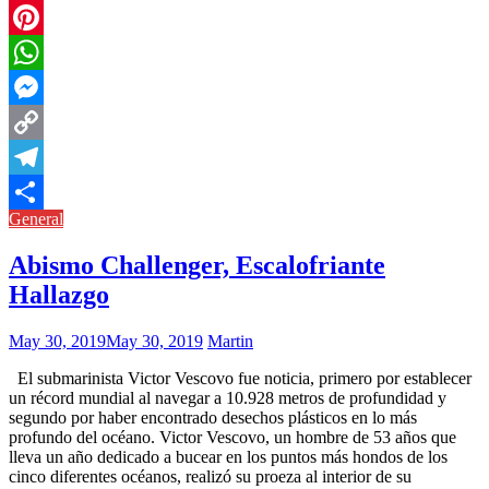
Twitter
Pinterest
WhatsApp
Messenger
Copy
Link
Telegram
General
Compartir
Abismo Challenger, Escalofriante
Hallazgo
May 30, 2019
May 30, 2019
Martin
El submarinista Victor Vescovo fue noticia, primero por establecer
un récord mundial al navegar a 10.928 metros de profundidad y
segundo por haber encontrado desechos plásticos en lo más
profundo del océano. Victor Vescovo, un hombre de 53 años que
lleva un año dedicado a bucear en los puntos más hondos de los
cinco diferentes océanos, realizó su proeza al interior de su