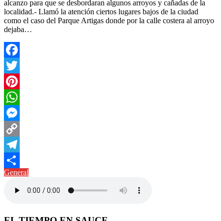
alcanzo para que se desbordaran algunos arroyos y cañadas de la
localidad.- Llamó la atención ciertos lugares bajos de la ciudad
como el caso del Parque Artigas donde por la calle costera al arroyo
dejaba…
Facebook
Twitter
Pinterest
WhatsApp
Messenger
Copy
Link
Telegram
General
Compartir
EL TIEMPO EN SAUCE