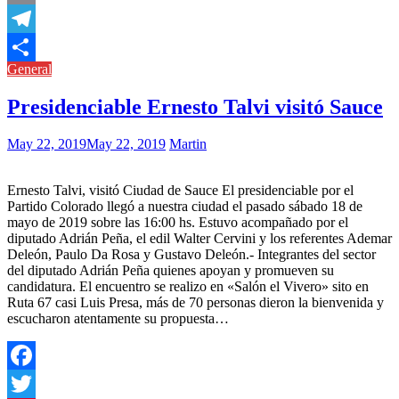
Copy
Link
Telegram
General
Compartir
Presidenciable Ernesto Talvi visitó Sauce
May 22, 2019
May 22, 2019
Martin
Ernesto Talvi, visitó Ciudad de Sauce El presidenciable por el
Partido Colorado llegó a nuestra ciudad el pasado sábado 18 de
mayo de 2019 sobre las 16:00 hs. Estuvo acompañado por el
diputado Adrián Peña, el edil Walter Cervini y los referentes Ademar
Deleón, Paulo Da Rosa y Gustavo Deleón.- Integrantes del sector
del diputado Adrián Peña quienes apoyan y promueven su
candidatura. El encuentro se realizo en «Salón el Vivero» sito en
Ruta 67 casi Luis Presa, más de 70 personas dieron la bienvenida y
escucharon atentamente su propuesta…
Facebook