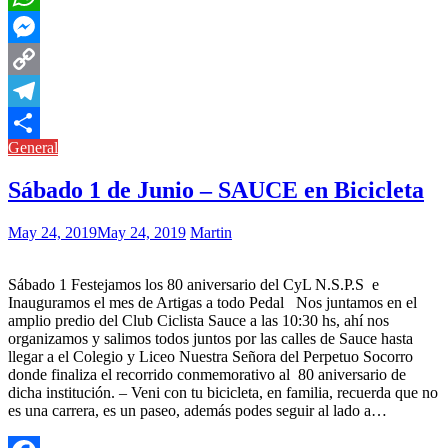
WhatsApp
Messenger
Copy
Link
Telegram
General
Compartir
Sábado 1 de Junio – SAUCE en Bicicleta
May 24, 2019
May 24, 2019
Martin
Sábado 1 Festejamos los 80 aniversario del CyL N.S.P.S e
Inauguramos el mes de Artigas a todo Pedal Nos juntamos en el
amplio predio del Club Ciclista Sauce a las 10:30 hs, ahí nos
organizamos y salimos todos juntos por las calles de Sauce hasta
llegar a el Colegio y Liceo Nuestra Señora del Perpetuo Socorro
donde finaliza el recorrido conmemorativo al 80 aniversario de
dicha institución. – Veni con tu bicicleta, en familia, recuerda que no
es una carrera, es un paseo, además podes seguir al lado a…