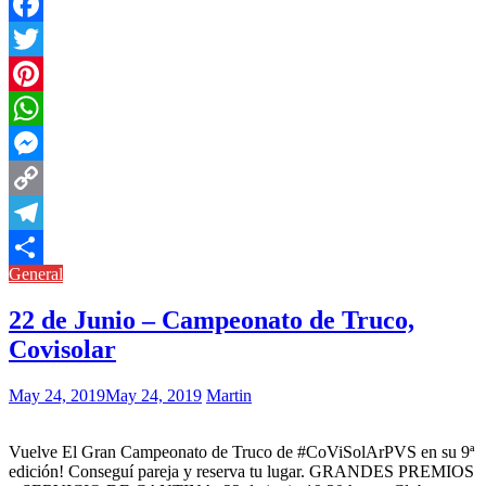
Facebook
Twitter
Pinterest
WhatsApp
Messenger
Copy
Link
Telegram
General
Compartir
22 de Junio – Campeonato de Truco,
Covisolar
May 24, 2019
May 24, 2019
Martin
Vuelve El Gran Campeonato de Truco de #CoViSolArPVS en su 9ª
edición! Conseguí pareja y reserva tu lugar. GRANDES PREMIOS