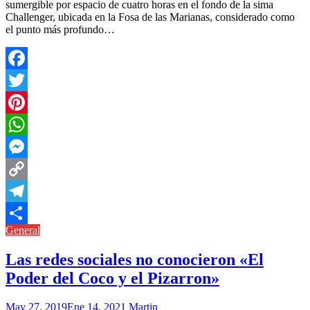
sumergible por espacio de cuatro horas en el fondo de la sima
Challenger, ubicada en la Fosa de las Marianas, considerado como
el punto más profundo…
Facebook
Twitter
Pinterest
WhatsApp
Messenger
Copy
Link
Telegram
General
Compartir
Las redes sociales no conocieron «El
Poder del Coco y el Pizarron»
May 27, 2019
Ene 14, 2021
Martin