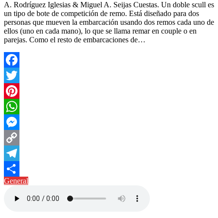
A. Rodríguez Iglesias & Miguel A. Seijas Cuestas. Un doble scull es
un tipo de bote de competición de remo. Está diseñado para dos
personas que mueven la embarcación usando dos remos cada uno de
ellos (uno en cada mano), lo que se llama remar en couple o en
parejas.​ Como el resto de embarcaciones de…
Facebook
Twitter
Pinterest
WhatsApp
Messenger
Copy
Link
Telegram
General
Compartir