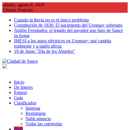
Saltar
sábado, agosto 8, 2026
al
Ultimas Noticias
contenido
Cuando la lluvia no es el único problema
Constitución de 1830: El nacimiento del Uruguay soberano
Abdón Fernández: el legado del payador que hizo de Sauce
su hogar
IMESI a los autos eléctricos en Uruguay: qué cambia
realmente y a quién afecta
19 de Junio "Día de los Abuelos"
Inicio
De Interes
Emisur
Guía
Clasificados
Ingresar
Registrarse
Subir anuncio
Todas las categorías
Blog