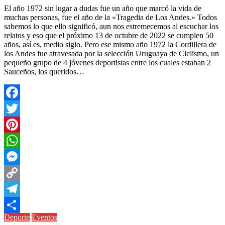
El año 1972 sin lugar a dudas fue un año que marcó la vida de
muchas personas, fue el año de la «Tragedia de Los Andes.» Todos
sabemos lo que ello significó, aun nos estremecemos al escuchar los
relatos y eso que el próximo 13 de octubre de 2022 se cumplen 50
años, así es, medio siglo. Pero ese mismo año 1972 la Cordillera de
los Andes fue atravesada por la selección Uruguaya de Ciclismo, un
pequeño grupo de 4 jóvenes deportistas entre los cuales estaban 2
Sauceños, los queridos…
Facebook
Twitter
Pinterest
WhatsApp
Messenger
Copy
Link
Telegram
Deporte
Eventos
Compartir