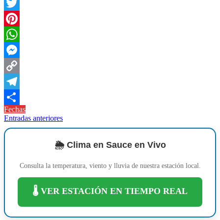
Facebook
Twitter
Pinterest
WhatsApp
Messenger
Copy
Link
Telegram
Fechas
Compartir
Navegación
Entradas anteriores
de
entradas
🌦️ Clima en Sauce en Vivo
Consulta la temperatura, viento y lluvia de nuestra estación local.
🌡️ VER ESTACIÓN EN TIEMPO REAL