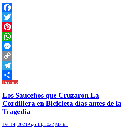
Facebook
Twitter
Pinterest
WhatsApp
Messenger
Copy
Link
Telegram
Deporte
Compartir
Los Sauceños que Cruzaron La
Cordillera en Bicicleta días antes de la
Tragedia
Dic 14, 2021
Ago 13, 2022
Martin