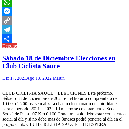
Pinterest
WhatsApp
Messenger
Copy
Link
Telegram
Deporte
Compartir
Sábado 18 de Diciembre Elecciones en
Club Ciclista Sauce
Dic 17, 2021
Ago 13, 2022
Martin
CLUB CICLISTA SAUCE – ELECCIONES Este próximo,
Sábado 18 de Diciembre de 2021 en el horario comprendido de
10:00 a 15:00 hs. se realizara el acto eleccionario de autoridades
para el periodo 2021 – 2022. El mismo se celebrara en la Sede
Social de Ruta 107 Km 0.100 Concurra, solo debe estar con la cuota
social al día y si no debe mas de 3meses podrá ponerse al día en el
propio Club. CLUB CICLISTA SAUCE – TE ESPERA