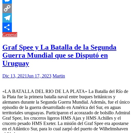
Messenger
Copy
Link
Telegram
General
Compartir
Graf Spee y La Batalla de la Segunda
Guerra Mundial que se Disputó en
Uruguay
Dic 13, 2021
Jun 17, 2023
Martin
«LA BATALLA DEL RIO DE LA PLATA» La Batalla del Río de
la Plata fue la primera batalla naval entre buques británicos y
alemanes durante la Segunda Guerra Mundial. Además, fue el único
episodio de la guerra desarrollado en América del Sur, en aguas
territoriales uruguayas. Participaron el acorazado de bolsillo Admiral
Graf Spee, los cruceros ligeros HMS Ajax y HMS Achilles y el
crucero pesado HMS Exeter. La misión del Graf Spee era apostarse
en el Atlántico Sur, para lo cual zarpó del puerto de Wilhelmshaven