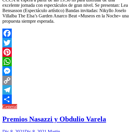
excelente jornada con espectáculos de gran nivel. Se presentan: Lea
Bensasson (Espectáculo artístico) Bandas invitadas: Nikyllo Joselo
Villalba The Elsa’s Garden Anarco Beat «Museos en la Noche» una
propuesta siempre esperada.
Facebook
Twitter
Pinterest
WhatsApp
Messenger
Copy
Link
Telegram
General
Compartir
Premios Nasazzi y Obdulio Varela
Dic 8, 2021
Dic 8, 2021
Martin