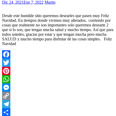
Dic 24, 2021
Ene 7, 2022
Martin
Desde este humilde sitio queremos desearles que pasen muy Feliz
Navidad. En tiempos donde vivimos muy alterados, corriendo por
cosas que realmente no son importantes solo queremos desearte 2
que si lo son, que tengas mucha salud y mucho tiempo. Así que para
todos ustedes, gracias por estar y que tengan mucha pero mucha
SALUD y mucho tiempo para disfrutar de las cosas simples. Feliz
Navidad
Facebook
Twitter
Pinterest
WhatsApp
Messenger
Copy
Link
Telegram