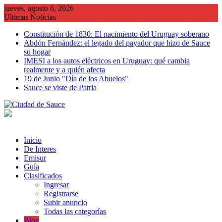
Saltar
jueves, agosto 6, 2026
al
Ultimas Noticias
contenido
Constitución de 1830: El nacimiento del Uruguay soberano
Abdón Fernández: el legado del payador que hizo de Sauce
su hogar
IMESI a los autos eléctricos en Uruguay: qué cambia
realmente y a quién afecta
19 de Junio "Día de los Abuelos"
Sauce se viste de Patria
Inicio
De Interes
Emisur
Guía
Clasificados
Ingresar
Registrarse
Subir anuncio
Todas las categorías
Blog