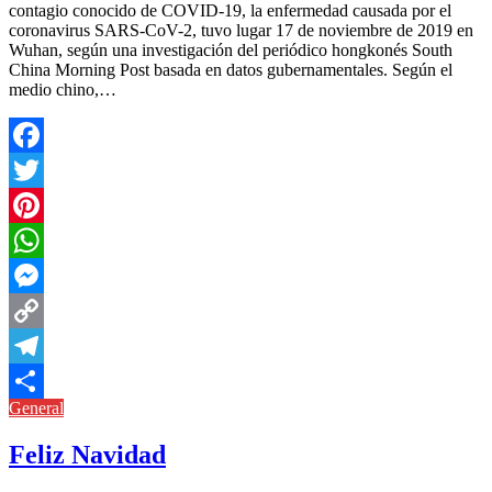
contagio conocido de COVID-19, la enfermedad causada por el
coronavirus SARS-CoV-2, tuvo lugar 17 de noviembre de 2019 en
Wuhan, según una investigación del periódico hongkonés South
China Morning Post basada en datos gubernamentales. Según el
medio chino,…
Facebook
Twitter
Pinterest
WhatsApp
Messenger
Copy
Link
Telegram
General
Compartir
Feliz Navidad