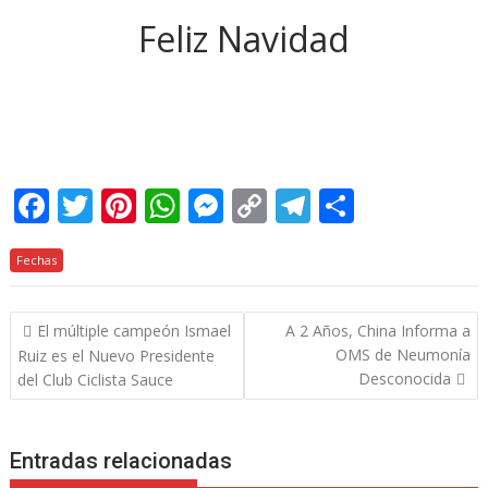
Feliz Navidad
F
T
Pi
W
M
C
T
C
ac
w
nt
h
e
o
el
o
Fechas
e
itt
er
at
ss
p
e
m
b
er
e
s
e
y
gr
p
Navegación
El múltiple campeón Ismael
A 2 Años, China Informa a
o
st
A
n
Li
a
ar
de
OMS de Neumonía
Ruiz es el Nuevo Presidente
o
p
g
n
m
ti
entradas
Desconocida
del Club Ciclista Sauce
k
p
er
k
r
Entradas relacionadas